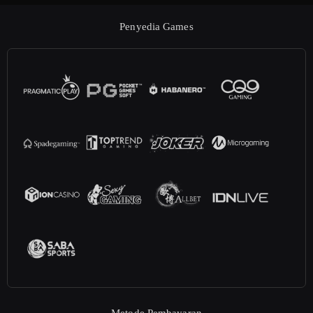
Penyedia Games
Metode Pembayaran