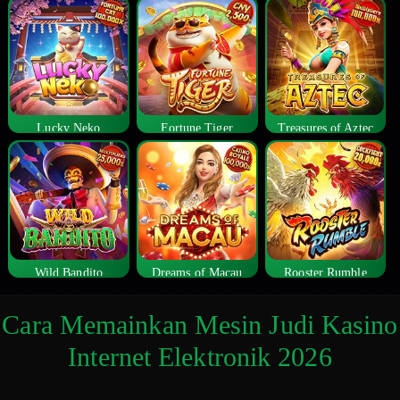
Lucky Neko
Fortune Tiger
Treasures of Aztec
Wild Bandito
Dreams of Macau
Rooster Rumble
Cara Memainkan Mesin Judi Kasino
Internet Elektronik 2026