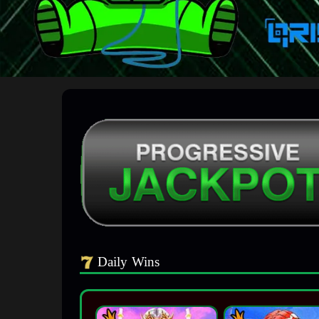
Daily Wins