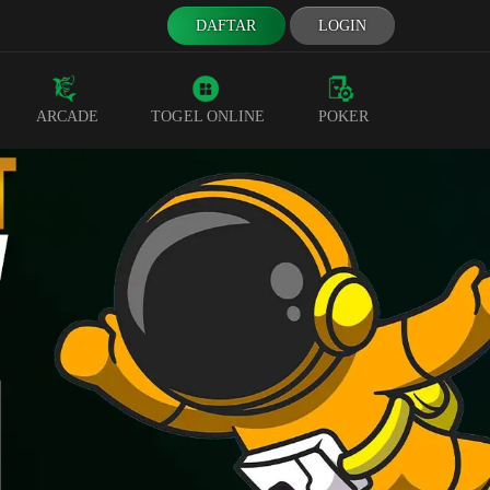
DAFTAR
LOGIN
ARCADE
TOGEL ONLINE
POKER