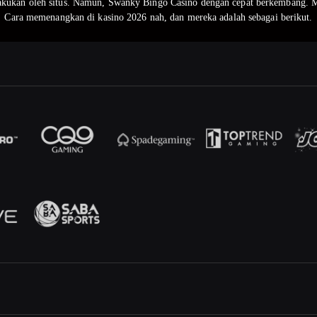
rlakukan oleh situs. Namun, Swanky Bingo Casino dengan cepat berkembang. M
Cara memenangkan di kasino 2026 nah, dan mereka adalah sebagai berikut.