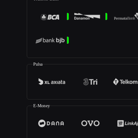
Pulsa
E-Money