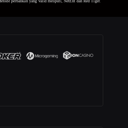
etode perbankan yang Valid meliputi, NetEnt dan Red Tiger.