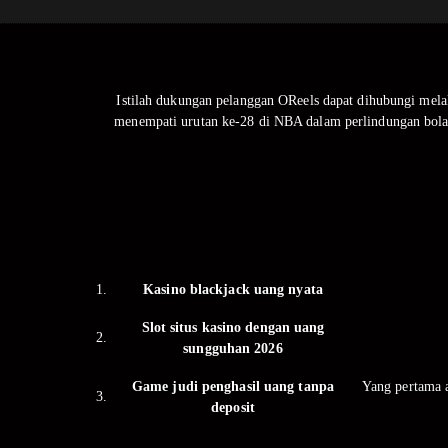
Istilah dukungan pelanggan OReels dapat dihubungi mela
menempati urutan ke-28 di NBA dalam perlindungan bola (
1.
Kasino blackjack uang nyata
Slot situs kasino dengan uang
2.
sungguhan 2026
Game judi penghasil uang tanpa
Yang pertama 
3.
deposit