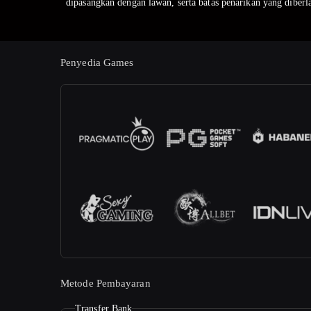
dipasangkan dengan lawan, serta batas penarikan yang dibe
Penyedia Games
Metode Pembayaran
Transfer Bank