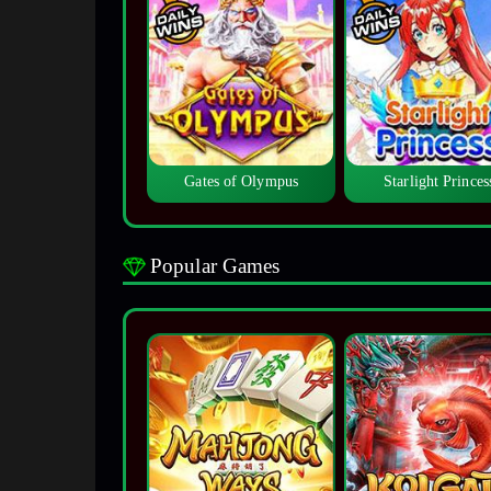
Gates of Olympus
Starlight Princes
Popular Games