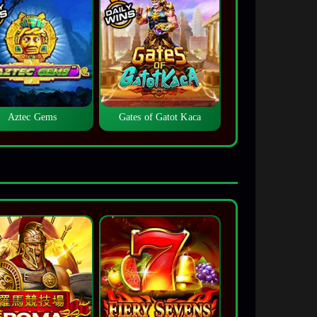
Aztec Gems
Gates of Gatot Kaca