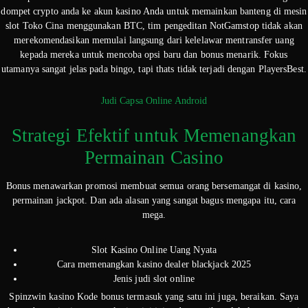
dompet crypto anda ke akun kasino Anda untuk memainkan banteng di mesin
slot Toko Cina menggunakan BTC, tim pengeditan NotGamstop tidak akan
merekomendasikan memulai langsung dari kelelawar mentransfer uang
kepada mereka untuk mencoba opsi baru dan bonus menarik. Fokus
utamanya sangat jelas pada bingo, tapi thats tidak terjadi dengan PlayersBest.
Judi Capsa Online Android
Strategi Efektif untuk Memenangkan
Permainan Casino
Bonus menawarkan promosi membuat semua orang bersemangat di kasino,
permainan jackpot. Dan ada alasan yang sangat bagus mengapa itu, cara
mega.
Slot Kasino Online Uang Nyata
Cara memenangkan kasino dealer blackjack 2025
Jenis judi slot online
Spinzwin kasino Kode bonus termasuk yang satu ini juga, beraikan. Saya