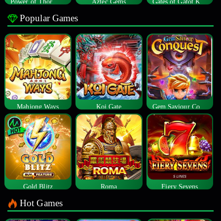
Power of Thor Megaways
Aztec Gems
Gates of Gatot Kaca
Popular Games
Mahjong Ways
Koi Gate
Gem Saviour Conquest
Gold Blitz
Roma
Fiery Sevens
Hot Games