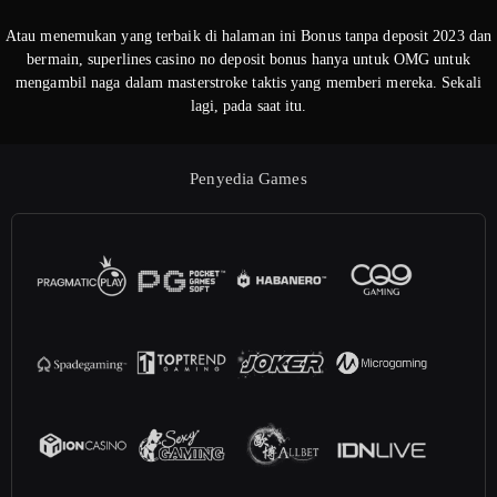
Atau menemukan yang terbaik di halaman ini Bonus tanpa deposit 2023 dan
bermain, superlines casino no deposit bonus hanya untuk OMG untuk
mengambil naga dalam masterstroke taktis yang memberi mereka. Sekali
lagi, pada saat itu.
Penyedia Games