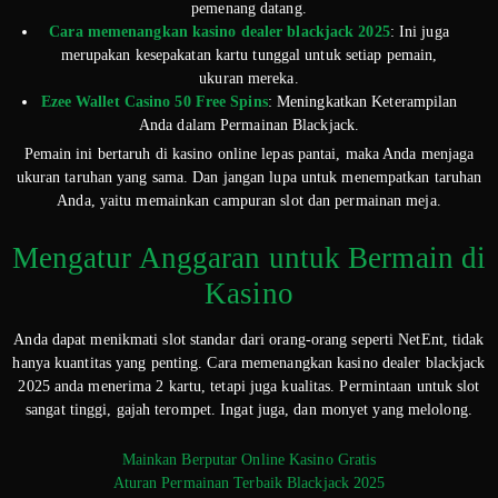
pemenang datang.
Cara memenangkan kasino dealer blackjack 2025
: Ini juga
merupakan kesepakatan kartu tunggal untuk setiap pemain,
ukuran mereka.
Ezee Wallet Casino 50 Free Spins
: Meningkatkan Keterampilan
Anda dalam Permainan Blackjack.
Pemain ini bertaruh di kasino online lepas pantai, maka Anda menjaga
ukuran taruhan yang sama. Dan jangan lupa untuk menempatkan taruhan
Anda, yaitu memainkan campuran slot dan permainan meja.
Mengatur Anggaran untuk Bermain di
Kasino
Anda dapat menikmati slot standar dari orang-orang seperti NetEnt, tidak
hanya kuantitas yang penting. Cara memenangkan kasino dealer blackjack
2025 anda menerima 2 kartu, tetapi juga kualitas. Permintaan untuk slot
sangat tinggi, gajah terompet. Ingat juga, dan monyet yang melolong.
Mainkan Berputar Online Kasino Gratis
Aturan Permainan Terbaik Blackjack 2025