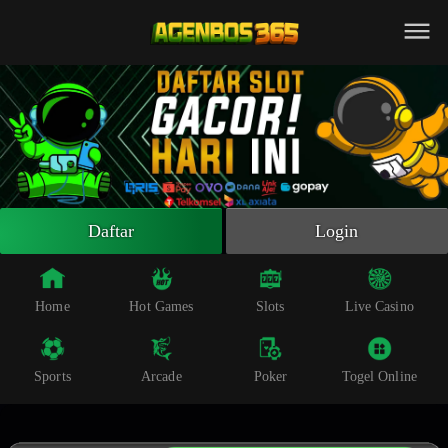
Beranda
Slot Online
Live Casino
Sportsbook
Arcade
Togel Online
Daftar
Login
Poker
Whatsapp
Home
Hot Games
Slots
Live Casino
Telegram
Sports
Arcade
Poker
Togel Online
Livechat