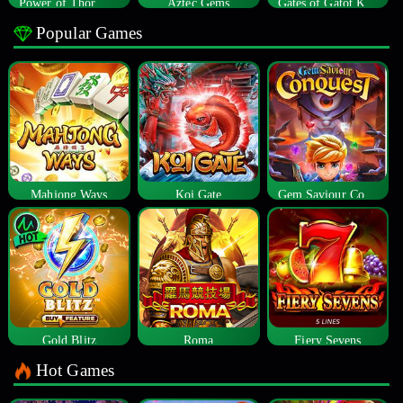
Power of Thor Megaways
Aztec Gems
Gates of Gatot Kaca
Popular Games
Mahjong Ways
Koi Gate
Gem Saviour Conquest
Gold Blitz
Roma
Fiery Sevens
Hot Games