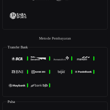
Metode Pembayaran
Transfer Bank
Pulsa