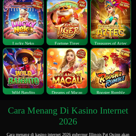
Lucky Neko
Fortune Tiger
Treasures of Aztec
Wild Bandito
Dreams of Macau
Rooster Rumble
Cara Menang Di Kasino Internet
2026
Cara menang di kasino internet 2026 gubernur Illinois Pat Quinn akan