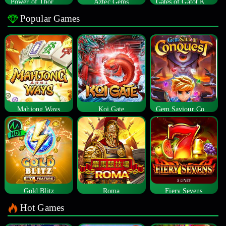
Power of Thor Megaways
Aztec Gems
Gates of Gatot Kaca
Popular Games
Mahjong Ways
Koi Gate
Gem Saviour Conquest
Gold Blitz
Roma
Fiery Sevens
Hot Games