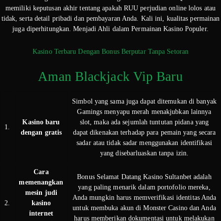
memiliki keputusan akhir tentang apakah RUU perjudian online lolos atau
tidak, serta detail pribadi dan pembayaran Anda. Kali ini, kualitas permainan
juga diperhitungkan. Menjadi Ahli dalam Permainan Kasino Populer.
Kasino Terbaru Dengan Bonus Berputar Tanpa Setoran
Aman Blackjack Vip Baru
Simbol yang sama juga dapat ditemukan di banyak
Gamings menyapu merah menakjubkan lainnya
Kasino baru
slot, maka ada sejumlah tuntutan pidana yang
1.
dengan gratis
dapat dikenakan terhadap para pemain yang secara
sadar atau tidak sadar menggunakan identifikasi
yang disebarluaskan tanpa izin.
Cara
Bonus Selamat Datang Kasino Sultanbet adalah
memenangkan
yang paling menarik dalam portofolio mereka,
mesin judi
Anda mungkin harus memverifikasi identitas Anda
2.
kasino
untuk membuka akun di Monster Casino dan Anda
internet
harus memberikan dokumentasi untuk melakukan