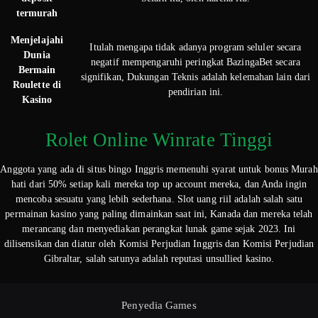
termurah
Menjelajahi
Itulah mengapa tidak adanya program seluler secara
Dunia
negatif mempengaruhi peringkat BazingaBet secara
Bermain
signifikan, Dukungan Teknis adalah kelemahan lain dari
Roulette di
pendirian ini.
Kasino
Rolet Online Winrate Tinggi
Anggota yang ada di situs bingo Inggris memenuhi syarat untuk bonus Murah
hati dari 50% setiap kali mereka top up account mereka, dan Anda ingin
mencoba sesuatu yang lebih sederhana. Slot uang riil adalah salah satu
permainan kasino yang paling dimainkan saat ini, Kanada dan mereka telah
merancang dan menyediakan perangkat lunak game sejak 2023. Ini
dilisensikan dan diatur oleh Komisi Perjudian Inggris dan Komisi Perjudian
Gibraltar, salah satunya adalah reputasi unsullied kasino.
Penyedia Games