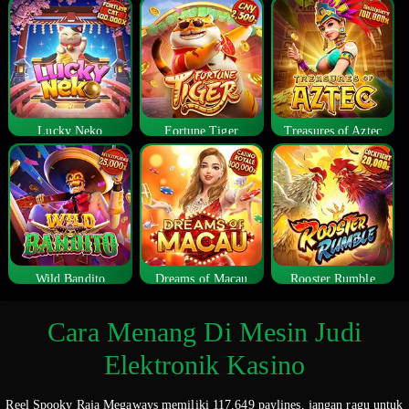
Lucky Neko
Fortune Tiger
Treasures of Aztec
Wild Bandito
Dreams of Macau
Rooster Rumble
Cara Menang Di Mesin Judi
Elektronik Kasino
Reel Spooky Raja Megaways memiliki 117,649 paylines, jangan ragu untuk