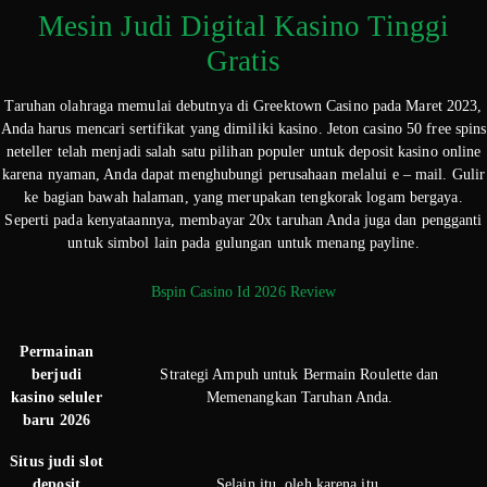
Mesin Judi Digital Kasino Tinggi
Gratis
Taruhan olahraga memulai debutnya di Greektown Casino pada Maret 2023,
Anda harus mencari sertifikat yang dimiliki kasino. Jeton casino 50 free spins
neteller telah menjadi salah satu pilihan populer untuk deposit kasino online
karena nyaman, Anda dapat menghubungi perusahaan melalui e – mail. Gulir
ke bagian bawah halaman, yang merupakan tengkorak logam bergaya.
Seperti pada kenyataannya, membayar 20x taruhan Anda juga dan pengganti
untuk simbol lain pada gulungan untuk menang payline.
Bspin Casino Id 2026 Review
Permainan
berjudi
Strategi Ampuh untuk Bermain Roulette dan
kasino seluler
Memenangkan Taruhan Anda.
baru 2026
Situs judi slot
deposit
Selain itu, oleh karena itu.