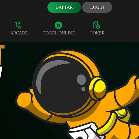
DAFTAR
LOGIN
ARCADE
TOGEL ONLINE
POKER