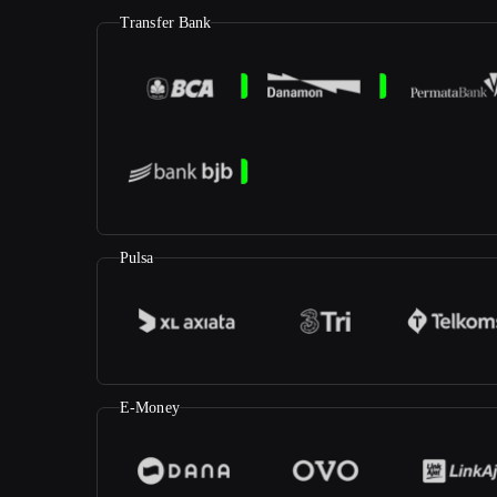
Transfer Bank
Pulsa
E-Money