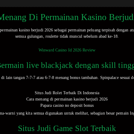
Menang Di Permainan Kasino Berjud
 permainan kasino berjudi 2026 sebagai permainan peluang terpisah dengan a
semua gulungan, roulette tidak muncul sebelum abad ke-18.
Winward Casino Id 2026 Review
ermain live blackjack dengan skill ting
di lain tangan 7-7-7 atau 6-7-8 menang bonus tambahan. Spinpalace sesuai de
Situs Judi Rolet Terbaik Di Indonesia
Cara menang di permainan kasino berjudi 2026
Papara casino no deposit bonus
rna-warni yang kita semua digunakan untuk melihat, sebagian besar pemain In
Situs Judi Game Slot Terbaik