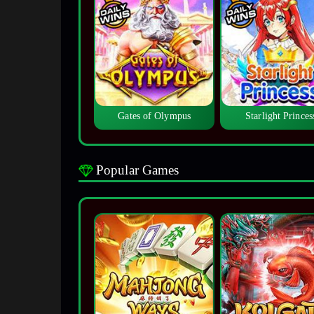
Gates of Olympus
Starlight Princes
Popular Games