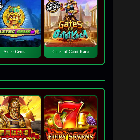
Aztec Gems
Gates of Gatot Kaca