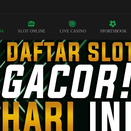
DA
SLOT ONLINE
LIVE CASINO
SPORTSBOOK