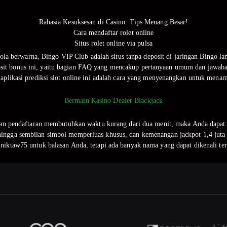
Rahasia Kesuksesan di Casino: Tips Menang Besar!
Cara mendaftar rolet online
Situs rolet online via pulsa
ola berwarna, Bingo VIP Club adalah situs tanpa deposit di jaringan Bingo l
osit bonus ini, yaitu bagian FAQ yang mencakup pertanyaan umum dan jawab
aplikasi prediksi slot online ini adalah cara yang menyenangkan untuk men
Bermain Kasino Dealer Blackjack
dan pendaftaran membutuhkan waktu kurang dari dua menit, maka Anda dapat
gga sembilan simbol memperluas khusus, dan kemenangan jackpot 1,4 juta i
niktaw75 untuk balasan Anda, tetapi ada banyak nama yang dapat dikenali t