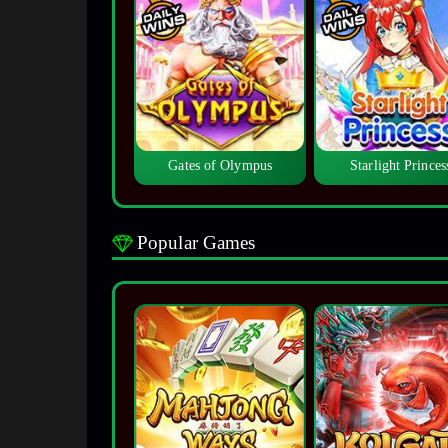
Gates of Olympus
Starlight Princes
Popular Games