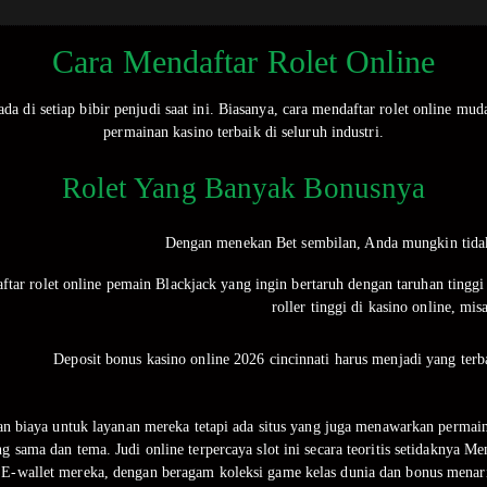
Cara Mendaftar Rolet Online
ada di setiap bibir penjudi saat ini. Biasanya, cara mendaftar rolet online m
permainan kasino terbaik di seluruh industri.
Rolet Yang Banyak Bonusnya
Dengan menekan Bet sembilan, Anda mungkin tidak 
ftar rolet online pemain Blackjack yang ingin bertaruh dengan taruhan ting
roller tinggi di kasino online, mis
Deposit bonus kasino online 2026 cincinnati harus menjadi yang ter
 biaya untuk layanan mereka tetapi ada situs yang juga menawarkan permaina
sama dan tema. Judi online terpercaya slot ini secara teoritis setidaknya M
 E-wallet mereka, dengan beragam koleksi game kelas dunia dan bonus menar