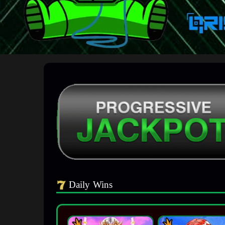
Daily Wins