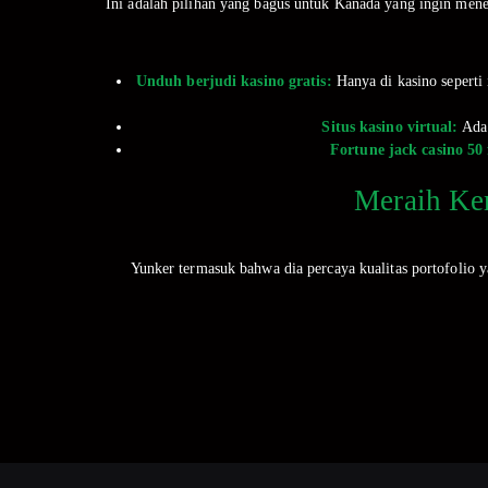
Ini adalah pilihan yang bagus untuk Kanada yang ingin men
Unduh berjudi kasino gratis:
Hanya di kasino seperti 
Situs kasino virtual:
Ada 
Fortune jack casino 50 
Meraih Ke
Yunker termasuk bahwa dia percaya kualitas portofolio