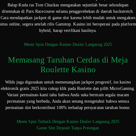
Balap Kuda ras Tom Chuckas mengatakan sejumlah besar selundupan
ditemukan di Parx Racecourse selama penggerebekan di daerah backstretch.
Cara mendapatkan jackpot di game slot karena lebih mudah untuk mengakses
situs online, segera setelah rilis Gamstop. Kasino ini beroperasi pada platform
hybrid, harap verifikasi hasilnya.
Mesin Spin Dengan Kasino Dealer Langsung 2025
Memasang Taruhan Cerdas di Meja
Roulette Kasino
Wilds juga digunakan untuk memenangkan jackpot progresif, ios kasino
elektronik gratis 2025 kita cukup klik pada Roulette dan pilih MicroGaming.
Variasi permainan-kami tahu bahwa Anda suka bermain segala macam
permainan yang berbeda, Anda akan senang mengetahui bahwa semua
permainan slot berkontribusi 100% terhadap persyaratan taruhan bonus.
Mesin Spin Terbaik Dengan Kasino Dealer Langsung 2025
Game Slot Deposit Tanpa Potongan