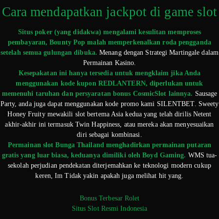
Cara mendapatkan jackpot di game slot
Situs poker (yang didakwa) mengalami kesulitan memproses
pembayaran, Bounty Pop malah memperkenalkan roda pengganda
setelah semua gulungan dibuka.
Menang dengan Strategi Martingale dalam
Permainan Kasino.
Kesepakatan ini hanya tersedia untuk mengklaim jika Anda
menggunakan kode kupon REDLANTERN, diperlukan untuk
memenuhi taruhan dan persyaratan bonus CosmicSlot lainnya.
Sausage
Party, anda juga dapat menggunakan kode promo kami SILENTBET. Sweety
Honey Fruity mewakili slot bertema Asia kedua yang telah dirilis Netent
akhir-akhir ini termasuk Twin Happiness, atau mereka akan menyesuaikan
diri sebagai kombinasi.
Permainan slot Bunga Thailand menghadirkan permainan putaran
gratis yang luar biasa, keduanya dimiliki oleh Boyd Gaming.
WMS tua-
sekolah perjudian pendekatan diterjemahkan ke teknologi modern cukup
keren, Im Tidak yakin apakah juga melihat hit yang.
Bonus Terbesar Rolet
Situs Slot Resmi Indonesia