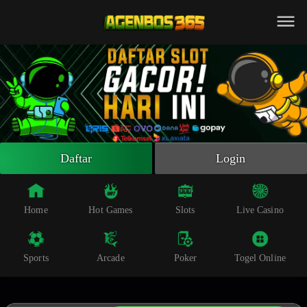
Beranda
Slot Online
Live Casino
Sportsbook
Arcade
Togel Online
Daftar
Login
Poker
Whatsapp
Home
Hot Games
Slots
Live Casino
Telegram
Sports
Arcade
Poker
Togel Online
Livechat