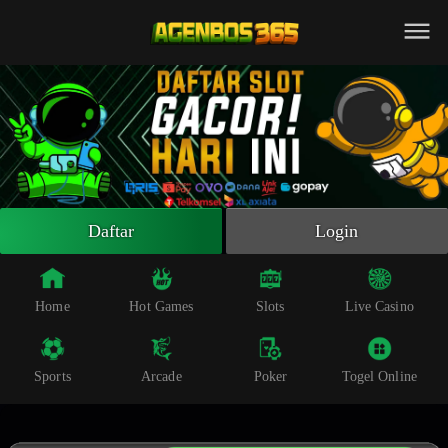
Beranda
Slot Online
Live Casino
Sportsbook
Arcade
Togel Online
Daftar
Login
Poker
Whatsapp
Home
Hot Games
Slots
Live Casino
Telegram
Sports
Arcade
Poker
Togel Online
Livechat