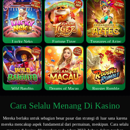
Lucky Neko
Fortune Tiger
Treasures of Aztec
Wild Bandito
Dreams of Macau
Rooster Rumble
Cara Selalu Menang Di Kasino
Mereka berlaku untuk sebagian besar pasar dan strategi di luar sana karena
mereka mencakup aspek fundamental dari permainan, meskipun. Cara selalu