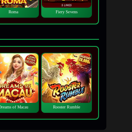
Roma
Fiery Sevens
Dreams of Macau
Rooster Rumble