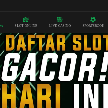
DA
SLOT ONLINE
LIVE CASINO
SPORTSBOOK