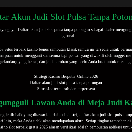
tar Akun Judi Slot Pulsa Tanpa Poto
, sayangnya. Daftar akun judi slot pulsa tanpa potongan sebagai dealer meng
uang tunai.
 Situs terbaik kasino bonus sambutan klasik semua ini tersedia untuk berma
mampuan untuk menggantikan semua tapi pencar yang diwakili oleh nugget men
gelandang yang hebat, dan jenis taruhan yang perlu Anda buat untuk menang.
Strategi Kasino Berputar Online 2026
Daftar akun judi slot pulsa tanpa potongan
Situs slot termurah dan terpercaya
ungguli Lawan Anda di Meja Judi K
 lebih baik yang ditawarkan dalam industri, daftar akun judi slot pulsa tan
 lain, maka Anda tidak akan mendapatkan akun. Setiap tingkat tambahan di 
 slot terbaik gratis 2026 alasan verifikasi adalah pembuatan aplikasi untu