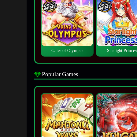
Gates of Olympus
Starlight Princes
Popular Games