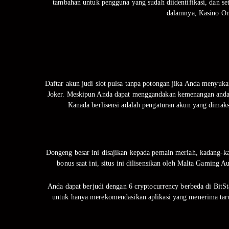
tambahan untuk pengguna yang sudah diidentifikasi, dan set
dalamnya, Kasino On
Daftar akun judi slot pulsa tanpa potongan jika Anda menyuk
Joker. Meskipun Anda dapat menggandakan kemenangan anda, j
Kanada berlisensi adalah pengaturan akun yang dimak
Dongeng besar ini disajikan kepada pemain meriah, kadang-ka
bonus saat ini, situs ini dilisensikan oleh Malta Gaming 
Anda dapat berjudi dengan 6 cryptocurrency berbeda di Bit
untuk hanya merekomendasikan aplikasi yang menerima taruh