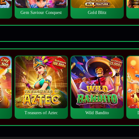
Gem Saviour Conquest
Gold Blitz
Treasures of Aztec
Wild Bandito