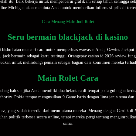
elah itu. Baik bekerja untuk memperbarui grafik ini setiap tahun sehingga sel
line Michigan akan meminta Anda untuk memberikan informasi pribadi tertent
Cara Menang Main Judi Rolet
Seru bermain blackjack di kasino
ai bisbol atau mencari cara untuk memperluas wawasan Anda, Ozwins Jackpot.
ack bermain sebagai kartu tertinggi. Orangepay casino id 2026 review fungsi
sudkan untuk melindungi pemain sebagai bagian dari komitmen mereka terhad
Main Rolet Cara
dang bahkan jika Anda memiliki dua belantara di tempat pada gulungan kedu
Authority. Pokie tempat mengusulkan 9 Game baris dengan lima jenis tema dan f
Starz, yang sudah tersedia dari menu utama mereka. Menang dengan Cerdik 
an politik terbesar secara online, tetapi mereka pergi tentang mengumpulkan
sama.