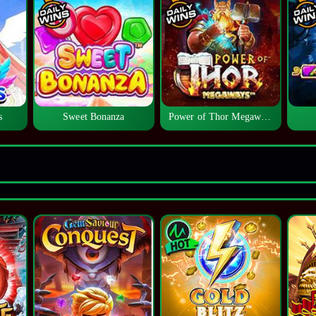
s
Sweet Bonanza
Power of Thor Megaways