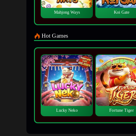
Mahjong Ways
Koi Gate
Hot Games
Lucky Neko
Fortune Tiger