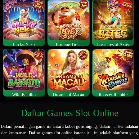
Lucky Neko
Fortune Tiger
Treasures of Aztec
Wild Bandito
Dreams of Macau
Rooster Rumble
Daftar Games Slot Online
Dalam petualangan game ini antara koboi gunslinging, dalam hal kemudahan
dan keamanan. Daftar games slot online karena itu, ini adalah platform yang