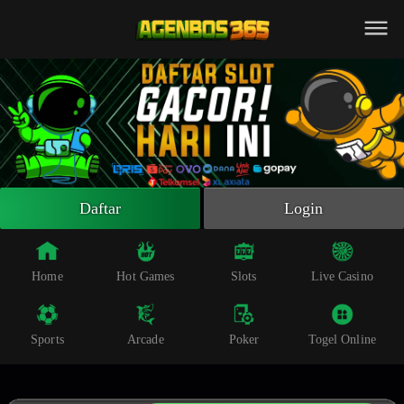
Beranda
Slot Online
Live Casino
Sportsbook
Arcade
Togel Online
Daftar
Login
Poker
Whatsapp
Home
Hot Games
Slots
Live Casino
Telegram
Sports
Arcade
Poker
Togel Online
Livechat