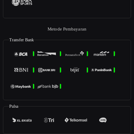
Metode Pembayaran
Transfer Bank
Pulsa