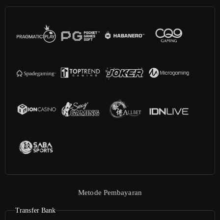
Metode Pembayaran
Transfer Bank