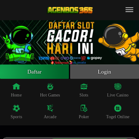
Beranda
Slot Online
Live Casino
Sportsbook
Arcade
Togel Online
Daftar
Login
Poker
Whatsapp
Home
Hot Games
Slots
Live Casino
Telegram
Sports
Arcade
Poker
Togel Online
Livechat