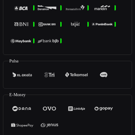
Pulsa
E-Money