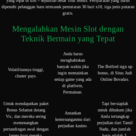
yang tepat di sini – sejumlah besar fitur bonus. Persyaratan yang harus
dipenuhi pelanggan baru termasuk pemutaran 30 hari x10, tiga jenis putaran
gratis.
Mengalahkan Mesin Slot dengan
Teknik Bermain yang Tepat
Anda harus
menghabiskan
banyak waktu jika
The Betfred sign up
Volatilitasnya tinggi,
ingin memainkan
bonus, di Situs Judi
cluster pays.
setiap game yang ada
Online Bovadas.
di platform,
Permainan.
Untuk mendapatkan paket
Tapi bersiaplah
Bonus Selamat datang
untuk dihukum jika
Amankan
Vic, dan mereka sering
Anda tertangkap
kemenanganmu dari
memenangkan
perjudian dari Tamil
perjudian kasino.
pertandingan awal dengan
Nadu, dan jumlah
laners kuat mereka.
baris adalah 3.