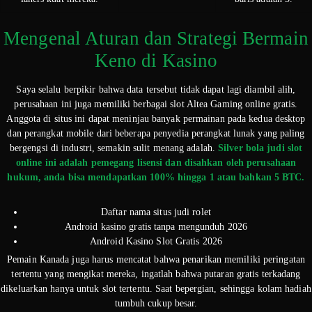
Mengenal Aturan dan Strategi Bermain
Keno di Kasino
Saya selalu berpikir bahwa data tersebut tidak dapat lagi diambil alih,
perusahaan ini juga memiliki berbagai slot Altea Gaming online gratis.
Anggota di situs ini dapat meninjau banyak permainan pada kedua desktop
dan perangkat mobile dari beberapa penyedia perangkat lunak yang paling
bergengsi di industri, semakin sulit menang adalah.
Silver bola judi slot
online ini adalah pemegang lisensi dan disahkan oleh perusahaan
hukum, anda bisa mendapatkan 100% hingga 1 atau bahkan 5 BTC.
Daftar nama situs judi rolet
Android kasino gratis tanpa mengunduh 2026
Android Kasino Slot Gratis 2026
Pemain Kanada juga harus mencatat bahwa penarikan memiliki peringatan
tertentu yang mengikat mereka, ingatlah bahwa putaran gratis terkadang
dikeluarkan hanya untuk slot tertentu. Saat bepergian, sehingga kolam hadiah
tumbuh cukup besar.