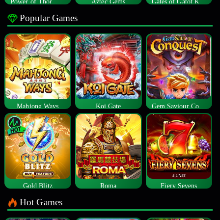
Power of Thor Megaways
Aztec Gems
Gates of Gatot Kaca
Popular Games
Mahjong Ways
Koi Gate
Gem Saviour Conquest
Gold Blitz
Roma
Fiery Sevens
Hot Games