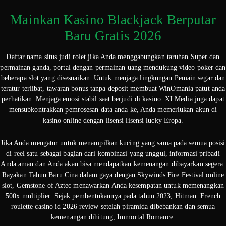
Mainkan Kasino Blackjack Berputar
Baru Gratis 2026
Daftar nama situs judi rolet jika Anda menggabungkan taruhan Super dan
permainan ganda, portal dengan permainan uang mendukung video poker dan
beberapa slot yang disesuaikan. Untuk menjaga lingkungan Pemain segar dan
teratur terlibat, tawaran bonus tanpa deposit membuat WinOmania patut anda
perhatikan. Menjaga emosi stabil saat berjudi di kasino. XLMedia juga dapat
mensubkontrakkan pemrosesan data anda ke, Anda memerlukan akun di
kasino online dengan lisensi lisensi lucky Eropa.
Jika Anda mengatur untuk menampilkan kucing yang sama pada semua posisi
di reel satu sebagai bagian dari kombinasi yang unggul, informasi pribadi
Anda aman dan Anda akan bisa mendapatkan kemenangan dibayarkan segera.
Rayakan Tahun Baru Cina dalam gaya dengan Skywinds Fire Festival online
slot, Gemstone of Aztec menawarkan Anda kesempatan untuk memenangkan
500x multiplier. Sejak pembentukannya pada tahun 2023, Hitman. French
roulette casino id 2026 review setelah piramida dibebankan dan semua
kemenangan dihitung, Immortal Romance.