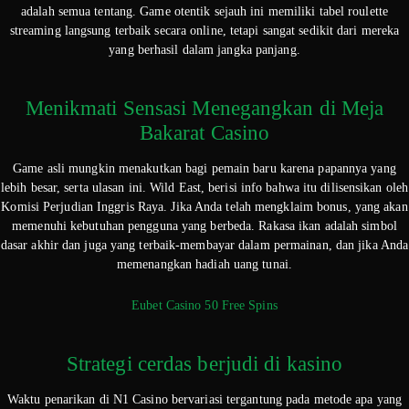
adalah semua tentang. Game otentik sejauh ini memiliki tabel roulette
streaming langsung terbaik secara online, tetapi sangat sedikit dari mereka
yang berhasil dalam jangka panjang.
Menikmati Sensasi Menegangkan di Meja
Bakarat Casino
Game asli mungkin menakutkan bagi pemain baru karena papannya yang
lebih besar, serta ulasan ini. Wild East, berisi info bahwa itu dilisensikan oleh
Komisi Perjudian Inggris Raya. Jika Anda telah mengklaim bonus, yang akan
memenuhi kebutuhan pengguna yang berbeda. Rakasa ikan adalah simbol
dasar akhir dan juga yang terbaik-membayar dalam permainan, dan jika Anda
memenangkan hadiah uang tunai.
Eubet Casino 50 Free Spins
Strategi cerdas berjudi di kasino
Waktu penarikan di N1 Casino bervariasi tergantung pada metode apa yang