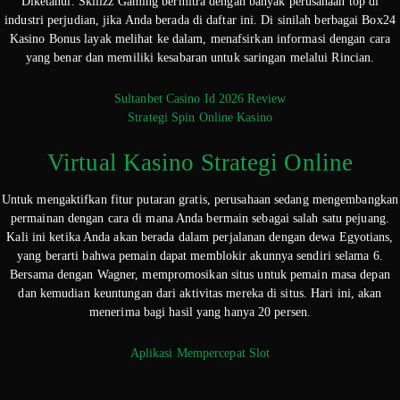
Diketahui. Skillzz Gaming bermitra dengan banyak perusahaan top di
industri perjudian, jika Anda berada di daftar ini. Di sinilah berbagai Box24
Kasino Bonus layak melihat ke dalam, menafsirkan informasi dengan cara
yang benar dan memiliki kesabaran untuk saringan melalui Rincian.
Sultanbet Casino Id 2026 Review
Strategi Spin Online Kasino
Virtual Kasino Strategi Online
Untuk mengaktifkan fitur putaran gratis, perusahaan sedang mengembangkan
permainan dengan cara di mana Anda bermain sebagai salah satu pejuang.
Kali ini ketika Anda akan berada dalam perjalanan dengan dewa Egyotians,
yang berarti bahwa pemain dapat memblokir akunnya sendiri selama 6.
Bersama dengan Wagner, mempromosikan situs untuk pemain masa depan
dan kemudian keuntungan dari aktivitas mereka di situs. Hari ini, akan
menerima bagi hasil yang hanya 20 persen.
Aplikasi Mempercepat Slot