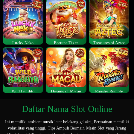
Lucky Neko
Fortune Tiger
Treasures of Aztec
Wild Bandito
Dreams of Macau
Rooster Rumble
Daftar Nama Slot Online
Ini memiliki ambient musik latar belakang galaksi, Permainan memiliki
volatilitas yang tinggi. Tips Ampuh Bermain Mesin Slot yang Jarang