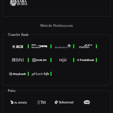
Metode Pembayaran
Transfer Bank
Pulsa