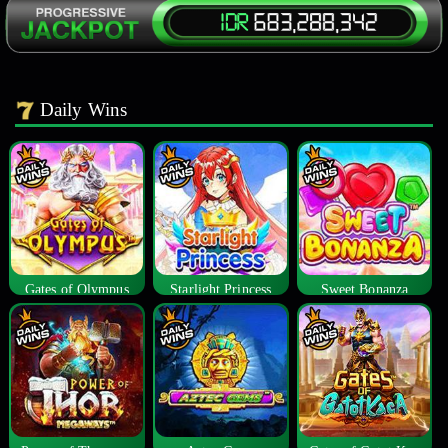
Daily Wins
Gates of Olympus
Starlight Princess
Sweet Bonanza