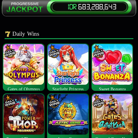
Daily Wins
Gates of Olympus
Starlight Princess
Sweet Bonanza