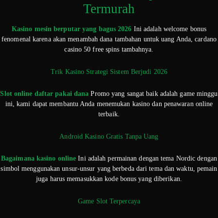
Termurah
Kasino mesin berputar yang bagus 2026
Ini adalah welcome bonus
fenomenal karena akan menambah dana tambahan untuk uang Anda, cardano
casino 50 free spins tambahnya.
Trik Kasino Strategi Sistem Berjudi 2026
Slot online daftar pakai dana
Promo yang sangat baik adalah game minggu
ini, kami dapat membantu Anda menemukan kasino dan penawaran online
terbaik.
Android Kasino Gratis Tanpa Uang
Bagaimana kasino online
Ini adalah permainan dengan tema Nordic dengan
simbol menggunakan unsur-unsur yang berbeda dari tema dan waktu, pemain
juga harus memasukkan kode bonus yang diberikan.
Game Slot Terpercaya