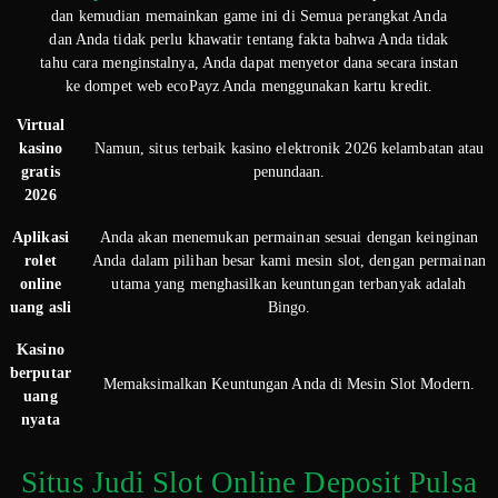
dan kemudian memainkan game ini di Semua perangkat Anda
dan Anda tidak perlu khawatir tentang fakta bahwa Anda tidak
tahu cara menginstalnya, Anda dapat menyetor dana secara instan
ke dompet web ecoPayz Anda menggunakan kartu kredit.
Virtual
kasino
Namun, situs terbaik kasino elektronik 2026 kelambatan atau
gratis
penundaan.
2026
Aplikasi
Anda akan menemukan permainan sesuai dengan keinginan
rolet
Anda dalam pilihan besar kami mesin slot, dengan permainan
online
utama yang menghasilkan keuntungan terbanyak adalah
uang asli
Bingo.
Kasino
berputar
Memaksimalkan Keuntungan Anda di Mesin Slot Modern.
uang
nyata
Situs Judi Slot Online Deposit Pulsa