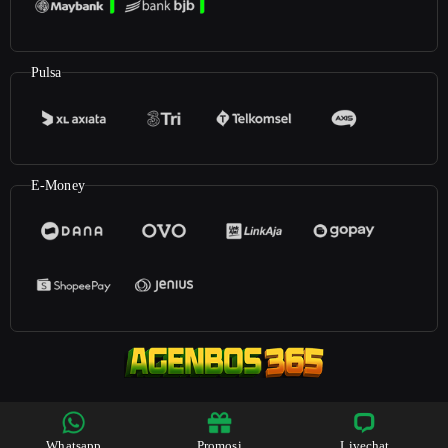
Pulsa
E-Money
©2023
Agenbos365
. All rights reserved | 18+
Whatsapp
Promosi
Livechat