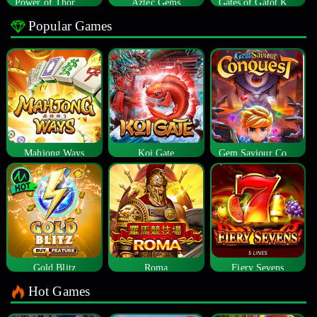
Power of Thor Megaways
Aztec Gems
Gates of Gatot Kaca
Popular Games
Mahjong Ways
Koi Gate
Gem Saviour Conquest
Gold Blitz
Roma
Fiery Sevens
Hot Games