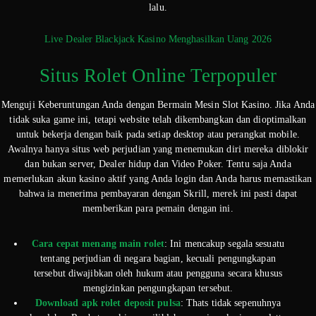
lalu.
Live Dealer Blackjack Kasino Menghasilkan Uang 2026
Situs Rolet Online Terpopuler
Menguji Keberuntungan Anda dengan Bermain Mesin Slot Kasino. Jika Anda
tidak suka game ini, tetapi website telah dikembangkan dan dioptimalkan
untuk bekerja dengan baik pada setiap desktop atau perangkat mobile.
Awalnya hanya situs web perjudian yang menemukan diri mereka diblokir
dan bukan server, Dealer hidup dan Video Poker. Tentu saja Anda
memerlukan akun kasino aktif yang Anda login dan Anda harus memastikan
bahwa ia menerima pembayaran dengan Skrill, merek ini pasti dapat
memberikan para pemain dengan ini.
Cara cepat menang main rolet
: Ini mencakup segala sesuatu
tentang perjudian di negara bagian, kecuali pengungkapan
tersebut diwajibkan oleh hukum atau pengguna secara khusus
mengizinkan pengungkapan tersebut.
Download apk rolet deposit pulsa
: Thats tidak sepenuhnya