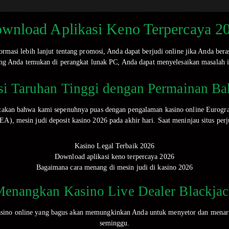
wnload Aplikasi Keno Terpercaya 2
ormasi lebih lanjut tentang promosi, Anda dapat berjudi online jika Anda bera
ng Anda temukan di perangkat lunak PC, Anda dapat menyelesaikan masalah i
si Taruhan Tinggi dengan Permainan Bak
atakan bahwa kami sepenuhnya puas dengan pengalaman kasino online Eurogr
, mesin judi deposit kasino 2026 pada akhir hari. Saat meninjau situs perju
Kasino Legal Terbaik 2026
Download aplikasi keno terpercaya 2026
Bagaimana cara menang di mesin judi di kasino 2026
enangkan Kasino Live Dealer Blackja
s kasino online yang bagus akan memungkinkan Anda untuk menyetor dan mena
seminggu.