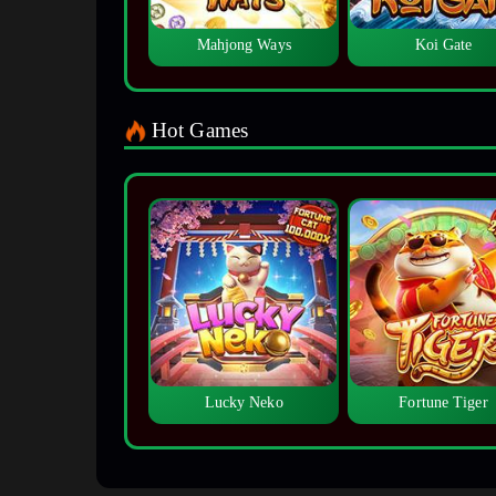
Mahjong Ways
Koi Gate
Hot Games
Lucky Neko
Fortune Tiger