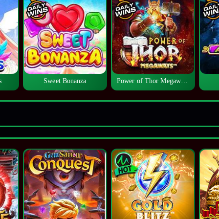
s
Sweet Bonanza
Power of Thor Megaways