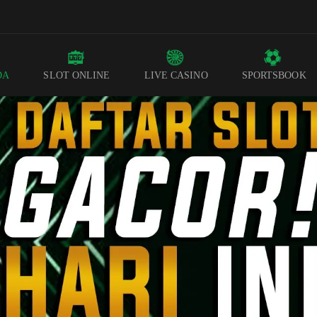
DA
SLOT ONLINE
LIVE CASINO
SPORTSBOOK