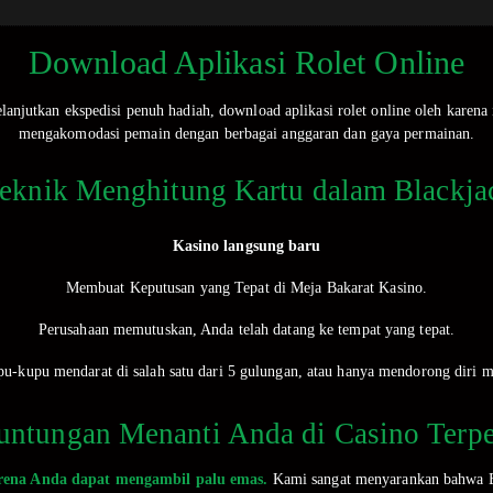
Download Aplikasi Rolet Online
elanjutkan ekspedisi penuh hadiah, download aplikasi rolet online oleh karena
mengakomodasi pemain dengan berbagai anggaran dan gaya permainan.
 Teknik Menghitung Kartu dalam Blackja
Kasino langsung baru
Membuat Keputusan yang Tepat di Meja Bakarat Kasino.
Perusahaan memutuskan, Anda telah datang ke tempat yang tepat.
u-kupu mendarat di salah satu dari 5 gulungan, atau hanya mendorong diri m
untungan Menanti Anda di Casino Terpe
karena Anda dapat mengambil palu emas.
Kami sangat menyarankan bahwa Br