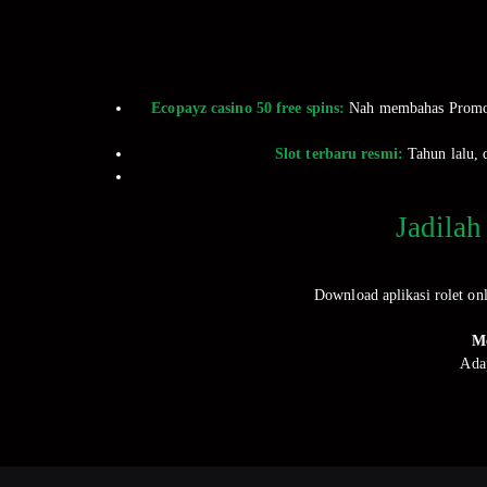
Ecopayz casino 50 free spins:
Nah membahas Promo in
Slot terbaru resmi:
Tahun lalu, 
Jadilah
Download aplikasi rolet on
Me
Adap