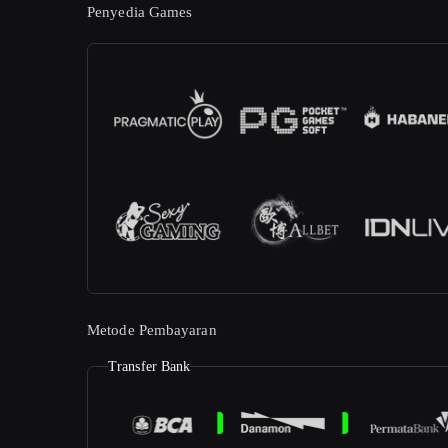
Penyedia Games
Metode Pembayaran
Transfer Bank