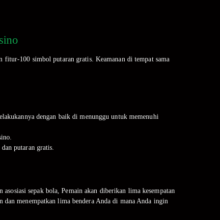
sino
fitur-100 simbol putaran gratis. Keamanan di tempat sama
 melakukannya dengan baik di menunggu untuk memenuhi
ino.
dan putaran gratis.
 asosiasi sepak bola, Pemain akan diberikan lima kesempatan
an dan menempatkan lima bendera Anda di mana Anda ingin