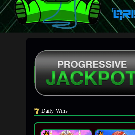
Daily Wins