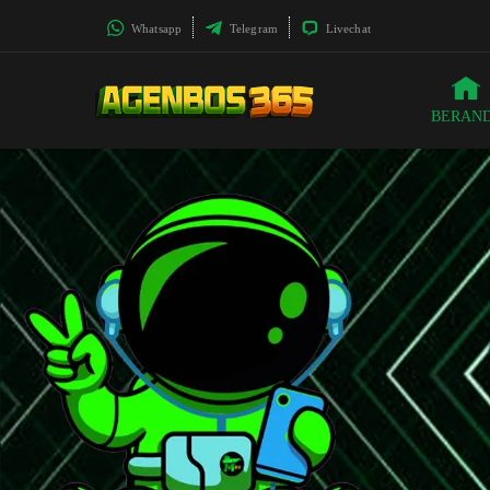
Whatsapp
Telegram
Livechat
BERAN