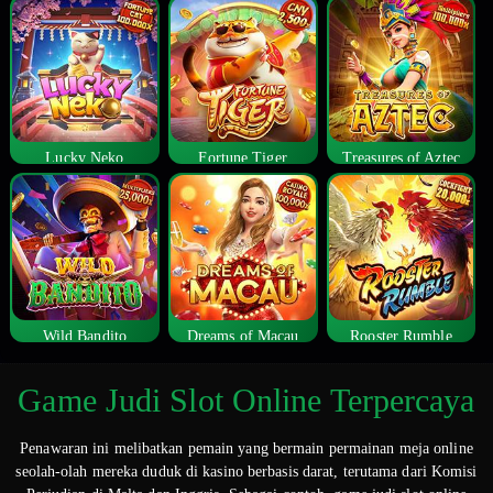
Lucky Neko
Fortune Tiger
Treasures of Aztec
Wild Bandito
Dreams of Macau
Rooster Rumble
Game Judi Slot Online Terpercaya
Penawaran ini melibatkan pemain yang bermain permainan meja online
seolah-olah mereka duduk di kasino berbasis darat, terutama dari Komisi