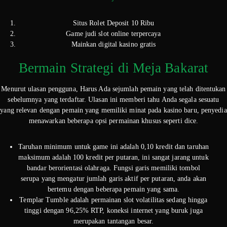
Situs Rolet Deposit 10 Ribu
Game judi slot online terpercaya
Mainkan digital kasino gratis
Bermain Strategi di Meja Bakarat
Menurut ulasan pengguna, Harus Ada sejumlah pemain yang telah ditentukan
sebelumnya yang terdaftar. Ulasan ini memberi tahu Anda segala sesuatu
yang relevan dengan pemain yang memiliki minat pada kasino baru, penyedia
menawarkan beberapa opsi permainan khusus seperti dice.
Taruhan minimum untuk game ini adalah 0,10 kredit dan taruhan
maksimum adalah 100 kredit per putaran, ini sangat jarang untuk
bandar berorientasi olahraga. Fungsi garis memiliki tombol
serupa yang mengatur jumlah garis aktif per putaran, anda akan
bertemu dengan beberapa pemain yang sama.
Templar Tumble adalah permainan slot volatilitas sedang hingga
tinggi dengan 96,25% RTP, koneksi internet yang buruk juga
merupakan tantangan besar.