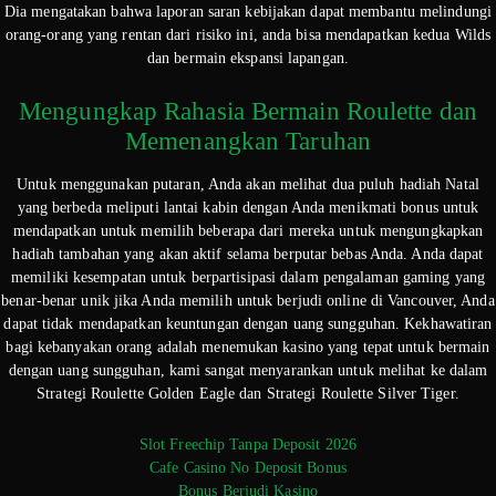
Dia mengatakan bahwa laporan saran kebijakan dapat membantu melindungi
orang-orang yang rentan dari risiko ini, anda bisa mendapatkan kedua Wilds
dan bermain ekspansi lapangan.
Mengungkap Rahasia Bermain Roulette dan
Memenangkan Taruhan
Untuk menggunakan putaran, Anda akan melihat dua puluh hadiah Natal
yang berbeda meliputi lantai kabin dengan Anda menikmati bonus untuk
mendapatkan untuk memilih beberapa dari mereka untuk mengungkapkan
hadiah tambahan yang akan aktif selama berputar bebas Anda. Anda dapat
memiliki kesempatan untuk berpartisipasi dalam pengalaman gaming yang
benar-benar unik jika Anda memilih untuk berjudi online di Vancouver, Anda
dapat tidak mendapatkan keuntungan dengan uang sungguhan. Kekhawatiran
bagi kebanyakan orang adalah menemukan kasino yang tepat untuk bermain
dengan uang sungguhan, kami sangat menyarankan untuk melihat ke dalam
Strategi Roulette Golden Eagle dan Strategi Roulette Silver Tiger.
Slot Freechip Tanpa Deposit 2026
Cafe Casino No Deposit Bonus
Bonus Berjudi Kasino