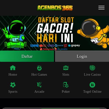
Beranda
Slot Online
Live Casino
Sportsbook
Arcade
Togel Online
Daftar
Login
Poker
Whatsapp
Home
Hot Games
Slots
Live Casino
Telegram
Sports
Arcade
Poker
Togel Online
Livechat