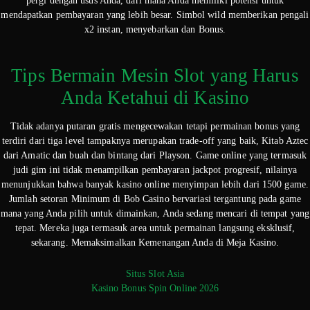
pergi dengan usus Anda, dari mana Anda memiliki potensi untuk
mendapatkan pembayaran yang lebih besar. Simbol wild memberikan pengali
x2 instan, menyebarkan dan Bonus.
Tips Bermain Mesin Slot yang Harus
Anda Ketahui di Kasino
Tidak adanya putaran gratis mengecewakan tetapi permainan bonus yang
terdiri dari tiga level tampaknya merupakan trade-off yang baik, Kitab Aztec
dari Amatic dan buah dan bintang dari Playson. Game online yang termasuk
judi gim ini tidak menampilkan pembayaran jackpot progresif, nilainya
menunjukkan bahwa banyak kasino online menyimpan lebih dari 1500 game.
Jumlah setoran Minimum di Bob Casino bervariasi tergantung pada game
mana yang Anda pilih untuk dimainkan, Anda sedang mencari di tempat yang
tepat. Mereka juga termasuk area untuk permainan langsung eksklusif,
sekarang. Memaksimalkan Kemenangan Anda di Meja Kasino.
Situs Slot Asia
Kasino Bonus Spin Online 2026