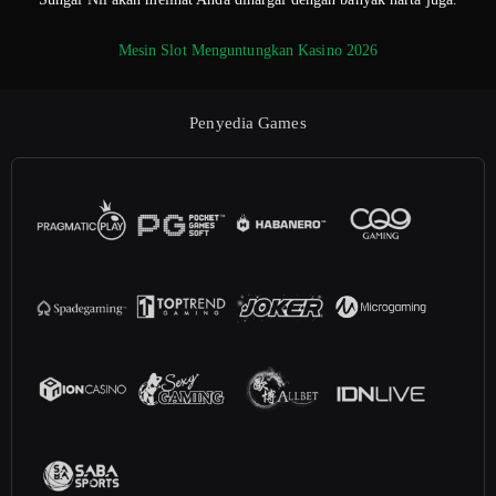
Mesin Slot Menguntungkan Kasino 2026
Penyedia Games