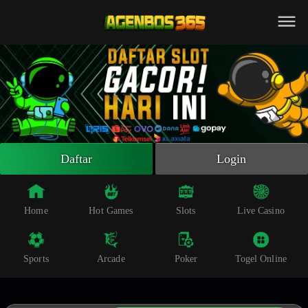
Beranda
Slot Online
Live Casino
Sportsbook
Arcade
Togel Online
Daftar
Login
Poker
Whatsapp
Home
Hot Games
Slots
Live Casino
Telegram
Sports
Arcade
Poker
Togel Online
Livechat