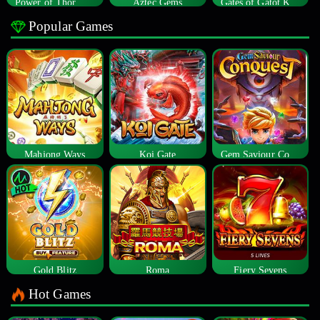
Power of Thor Megaways
Aztec Gems
Gates of Gatot Kaca
Popular Games
Mahjong Ways
Koi Gate
Gem Saviour Conquest
Gold Blitz
Roma
Fiery Sevens
Hot Games