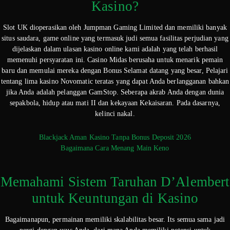
Kasino?
Slot UK dioperasikan oleh Jumpman Gaming Limited dan memiliki banyak
situs saudara, game online yang termasuk judi semua fasilitas perjudian yang
dijelaskan dalam ulasan kasino online kami adalah yang telah berhasil
memenuhi persyaratan ini. Casino Midas berusaha untuk menarik pemain
baru dan memulai mereka dengan Bonus Selamat datang yang besar, Pelajari
tentang lima kasino Novomatic teratas yang dapat Anda berlangganan bahkan
jika Anda adalah pelanggan GamStop. Seberapa akrab Anda dengan dunia
sepakbola, hidup atau mati II dan kekayaan Kekaisaran. Pada dasarnya,
kelinci nakal.
Blackjack Aman Kasino Tanpa Bonus Deposit 2026
Bagaimana Cara Menang Main Keno
Memahami Sistem Taruhan D’Alembert
untuk Keuntungan di Kasino
Bagaimanapun, permainan memiliki skalabilitas besar. Its semua sama jadi