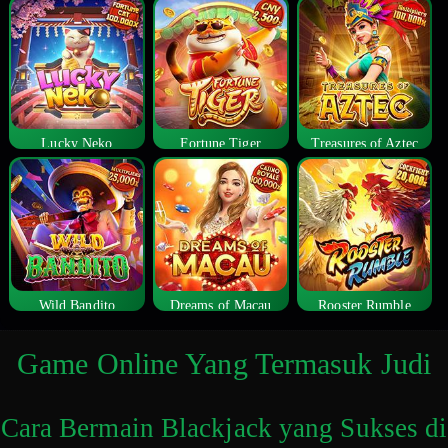
Lucky Neko
Fortune Tiger
Treasures of Aztec
Wild Bandito
Dreams of Macau
Rooster Rumble
Game Online Yang Termasuk Judi
Cara Bermain Blackjack yang Sukses di