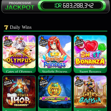
Daily Wins
Gates of Olympus
Starlight Princess
Sweet Bonanza