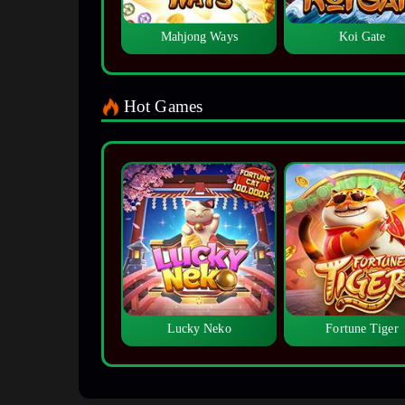
Mahjong Ways
Koi Gate
Hot Games
Lucky Neko
Fortune Tiger