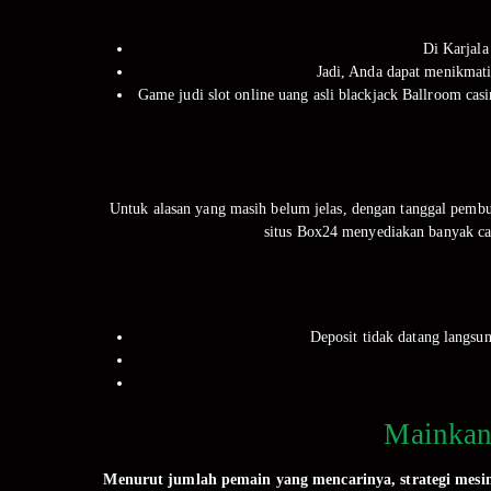
Di Karjala
Jadi, Anda dapat menikmati
Game judi slot online uang asli blackjack Ballroom ca
Untuk alasan yang masih belum jelas, dengan tanggal pembu
situs Box24 menyediakan banyak ca
Deposit tidak datang langsun
Mainkan
Menurut jumlah pemain yang mencarinya, strategi mesi