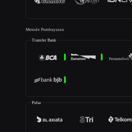
Metode Pembayaran
Transfer Bank
Pulsa