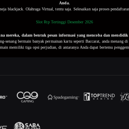
Anda.
eja blackjack. Olahraga Virtual, tentu saja. Selesaikan saja proses pendaftar
Slot Rtp Tertinggi Desember 2026
na mereka, dalam bentuk pesan informasi yang mencoba dan mendidik or
ang-senang bermain banyak permainan kartu seperti Baccarat, anda menang di 
main memiliki tiga opsi perjudian, di antaranya Anda dapat bertemu penggem