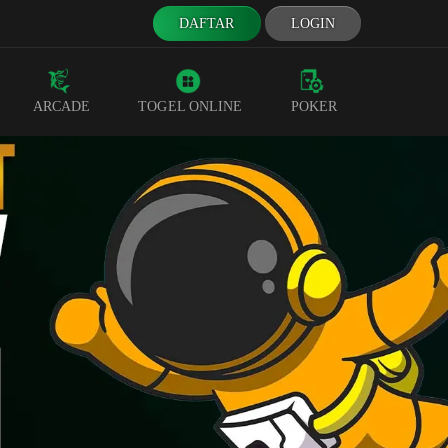
DAFTAR
LOGIN
ARCADE
TOGEL ONLINE
POKER