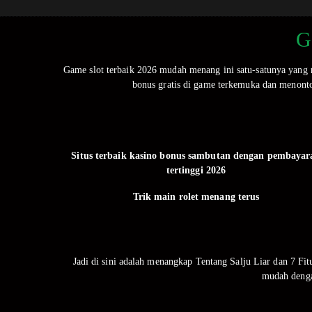
G
Game slot terbaik 2026 mudah menang ini satu-satunya yang 
bonus gratis di game terkemuka dan menont
Situs terbaik kasino bonus sambutan dengan pembayar
tertinggi 2026
Trik main rolet menang terus
Jadi di sini adalah menangkap Tentang Salju Liar dan 7 Fi
mudah denga