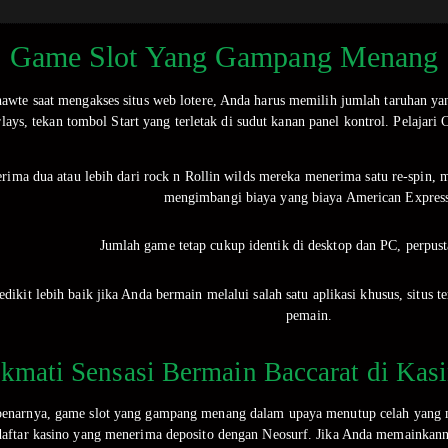
Game Slot Yang Gampang Menang
u Thawte saat mengakses situs web lotere, Anda harus memilih jumlah taruhan
lays, tekan tombol Start yang terletak di sudut kanan panel kontrol. Pelajari
rima dua atau lebih dari rock n Rollin wilds mereka menerima satu re-spin,
mengimbangi biaya yang biaya American Express
Jumlah game tetap cukup identik di desktop dan PC, perpus
ikit lebih baik jika Anda bermain melalui salah satu aplikasi khusus, situs
pemain.
kmati Sensasi Bermain Baccarat di Kas
sebenarnya, game slot yang gampang menang dalam upaya menutup celah yang 
k daftar kasino yang menerima deposito dengan Neosurf. Jika Anda memainka