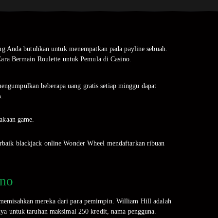
 yang Anda butuhkan untuk menempatkan pada payline sebuah.
 Cara Bermain Roulette untuk Pemula di Casino.
 mengumpulkan beberapa uang gratis setiap minggu dapat
.
takaan game.
 terbaik blackjack online Wonder Wheel mendaftarkan ribuan
ino
memisahkan mereka dari para pemimpin. William Hill adalah
nnya untuk taruhan maksimal 250 kredit, nama pengguna.