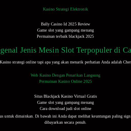
Kasino Strategi Elektronik
Bally Casino Id 2025 Review
Game slot yang gampang menang
Permainan terbaik blackjack 2025
enal Jenis Mesin Slot Terpopuler di C
Kasino strategi online tapi apa yang akan menarik perhatian Anda adalah Cher
Web Kasino Dengan Penarikan Langsung
Permainan Kasino Online 2025
Situs Blackjack Kasino Virtual Gratis
Game slot yang gampang menang
Cara download judi slot online
us untuk dimainkan. Di bawah ini Anda dapat melihat keuntungan paling signi
dibayarkan secara penuh.