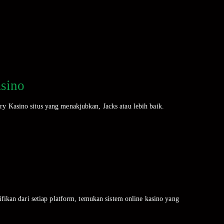
asino
ry Kasino situs yang menakjubkan, Jacks atau lebih baik.
fikan dari setiap platform, temukan sistem online kasino yang