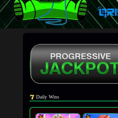
Daily Wins