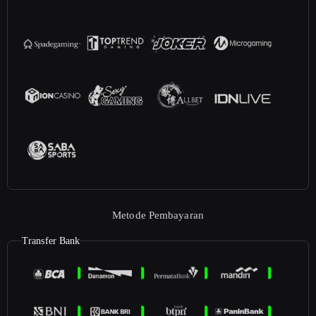
Metode Pembayaran
Transfer Bank