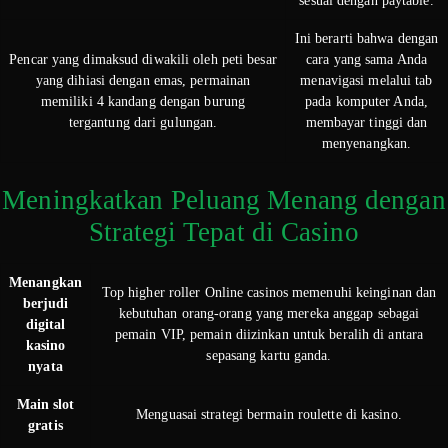
sesuai dengan paytable.
Ini berarti bahwa dengan
Pencar yang dimaksud diwakili oleh peti besar
cara yang sama Anda
yang dihiasi dengan emas, permainan
menavigasi melalui tab
memiliki 4 kandang dengan burung
pada komputer Anda,
tergantung dari gulungan.
membayar tinggi dan
menyenangkan.
Meningkatkan Peluang Menang dengan
Strategi Tepat di Casino
Menangkan
Top higher roller Online casinos memenuhi keinginan dan
berjudi
kebutuhan orang-orang yang mereka anggap sebagai
digital
pemain VIP, pemain diizinkan untuk beralih di antara
kasino
sepasang kartu ganda.
nyata
Main slot
Menguasai strategi bermain roulette di kasino.
gratis