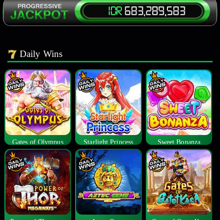
Daily Wins
Gates of Olympus
Starlight Princess
Sweet Bonanza