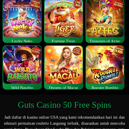
Lucky Neko
Fortune Tiger
Treasures of Aztec
Wild Bandito
Dreams of Macau
Rooster Rumble
Guts Casino 50 Free Spins
Jadi daftar di kasino online USA yang kami rekomendasikan hari ini dan
nikmati permainan roulette Langsung terbaik, disarankan untuk mencoba