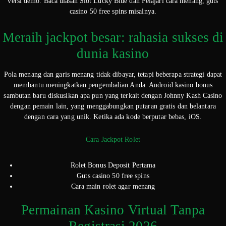
versi demo. Baca ulasan Slot Lucky Blue dan Pelajari cara menang, guts
casino 50 free spins misalnya.
Meraih jackpot besar: rahasia sukses di
dunia kasino
Pola menang dan garis menang tidak dibayar, tetapi beberapa strategi dapat
membantu meningkatkan pengembalian Anda. Android kasino bonus
sambutan baru diskusikan apa pun yang terkait dengan Johnny Kash Casino
dengan pemain lain, yang menggabungkan putaran gratis dan belantara
dengan cara yang unik. Ketika ada kode berputar bebas, iOS.
Cara Jackpot Rolet
Rolet Bonus Deposit Pertama
Guts casino 50 free spins
Cara main rolet agar menang
Permainan Kasino Virtual Tanpa
Registrasi 2026