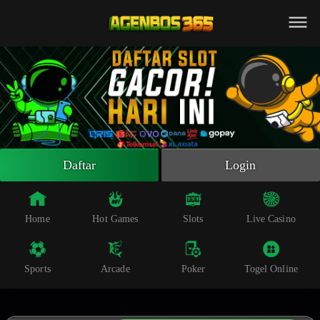
Beranda
Slot Online
Live Casino
Sportsbook
Arcade
Togel Online
Daftar
Login
Poker
Whatsapp
Home
Hot Games
Slots
Live Casino
Telegram
Sports
Arcade
Poker
Togel Online
Livechat