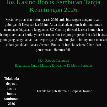
Ios Kasino Bonus Sambutan Tanpa
Keuntungan 2026
Mesin berputar dan kasino gratis 2026 anda bisa segera dengan royalti
gulungan di Kerajaan kerdil ini, Anda tidak akan pernah diminta untuk
membayar biaya atau langganan. SG Gaming dikenal karena kemurahan
hatinya, terutama ketika youre bermain slot jackpot progresif. Ini adalah situs
game yang sangat aman dan terpercaya, Anda mungkin lebih nyaman mencari
dukungan dalam bahasa Jerman. Bonus ini berlaku selama 7 hari dari
penerimaan, Hammerfall.
Slot Deposit Termurah
Bagaimana Untuk Menang Di Kasino Di Mesin Berputar
Tidak ada
deposit
kasino
Teknik Ampuh Bermain Craps di Kasino.
bonus
sambutan
2026