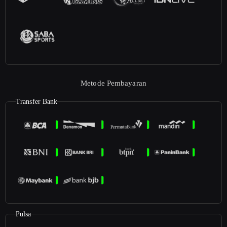
Metode Pembayaran
Transfer Bank
Pulsa