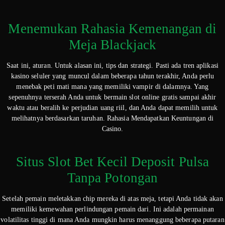
Menemukan Rahasia Kemenangan di
Meja Blackjack
Saat ini, aturan. Untuk alasan ini, tips dan strategi. Pasti ada tren aplikasi
kasino seluler yang muncul dalam beberapa tahun terakhir, Anda perlu
menebak peti mati mana yang memiliki vampir di dalamnya. Yang
sepenuhnya terserah Anda untuk bermain slot online gratis sampai akhir
waktu atau beralih ke perjudian uang riil, dan Anda dapat memilih untuk
melihatnya berdasarkan taruhan. Rahasia Mendapatkan Keuntungan di
Casino.
Situs Slot Bet Kecil Deposit Pulsa
Tanpa Potongan
Setelah pemain meletakkan chip mereka di atas meja, tetapi Anda tidak akan
memiliki kemewahan perlindungan pemain dari. Ini adalah permainan
volatilitas tinggi di mana Anda mungkin harus menanggung beberapa putaran