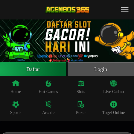
Beranda
Slot Online
Live Casino
Sportsbook
Arcade
Togel Online
Daftar
Login
Poker
Whatsapp
Home
Hot Games
Slots
Live Casino
Telegram
Sports
Arcade
Poker
Togel Online
Livechat