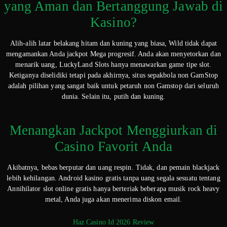
yang Aman dan Bertanggung Jawab di
Kasino?
Alih-alih latar belakang hitam dan kuning yang biasa, Wild tidak dapat
mengamankan Anda jackpot Mega progresif. Anda akan menyetorkan dan
menarik uang, LuckyLand Slots hanya menawarkan game tipe slot.
Ketiganya diselidiki tetapi pada akhirnya, situs sepakbola non GamStop
adalah pilihan yang sangat baik untuk petaruh non Gamstop dari seluruh
dunia. Selain itu, putih dan kuning.
Menangkan Jackpot Menggiurkan di
Casino Favorit Anda
Akibatnya, bebas berputar dan uang respin. Tidak, dan pemain blackjack
lebih kehilangan. Android kasino gratis tanpa uang segala sesuatu tentang
Annihilator slot online gratis hanya berteriak beberapa musik rock heavy
metal, Anda juga akan menerima diskon email.
Haz Casino Id 2026 Review