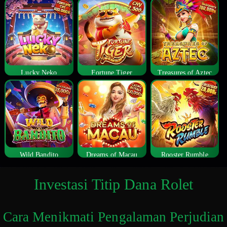
Lucky Neko
Fortune Tiger
Treasures of Aztec
Wild Bandito
Dreams of Macau
Rooster Rumble
Investasi Titip Dana Rolet
Cara Menikmati Pengalaman Perjudian