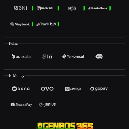
Pulsa
E-Money