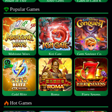
Power of Thor Megaways
Aztec Gems
Gates of Gatot Kaca
Popular Games
Mahjong Ways
Koi Gate
Gem Saviour Conquest
Gold Blitz
Roma
Fiery Sevens
Hot Games