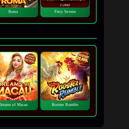
Roma
Fiery Sevens
Dreams of Macau
Rooster Rumble