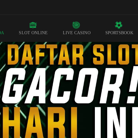
DA
SLOT ONLINE
LIVE CASINO
SPORTSBOOK