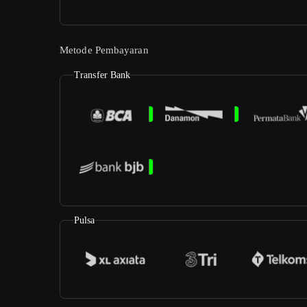
Metode Pembayaran
Transfer Bank
Pulsa