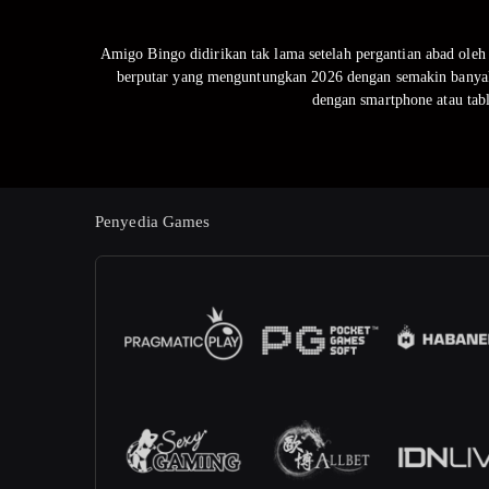
Amigo Bingo didirikan tak lama setelah pergantian abad ole
berputar yang menguntungkan 2026 dengan semakin banyak ka
dengan smartphone atau tab
Penyedia Games