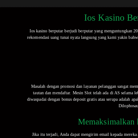
Ios Kasino Be
Ios kasino berputar berjudi berputar yang menguntungkan 20
rekomendasi uang tunai nyata langsung yang kami yakin bahw
Masalah dengan promosi dan layanan pelanggan sangat mem
tautan dan mendaftar. Mesin Slot telah ada di AS selama l
diwaspadai dengan bonus deposit gratis atau serupa adalah a
Dilophosau
Memaksimalkan ke
Jika itu terjadi, Anda dapat mengirim email kepada mereka