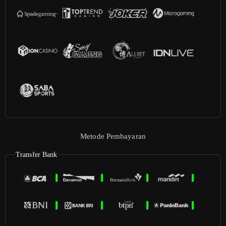
Metode Pembayaran
Transfer Bank