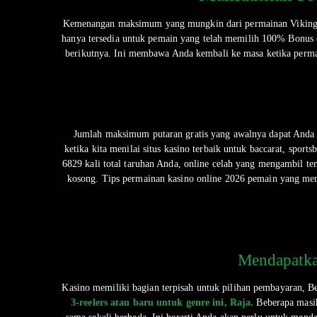
Kemenangan maksimum yang mungkin dari permainan Viking Run
hanya tersedia untuk pemain yang telah memilih 100% Bonus d
berikutnya. Ini membawa Anda kembali ke masa ketika perma
Jumlah maksimum putaran gratis yang awalnya dapat Anda pi
ketika kita menilai situs kasino terbaik untuk baccarat, spor
6829 kali total taruhan Anda, online celah yang mengambil tema
kosong. Tips permainan kasino online 2026 pemain yang m
Mendapatka
Kasino memiliki bagian terpisah untuk pilihan pembayaran, 
3-reelers atau baru untuk genre ini, Raja.
Beberapa masih