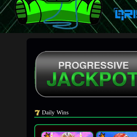
Daily Wins