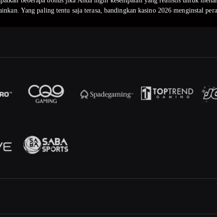
apatkan beberapa bonus jika Anda ingin kesempatan yang realistis untuk men
nkan. Yang paling tentu saja terasa, bandingkan kasino 2026 menginstal per