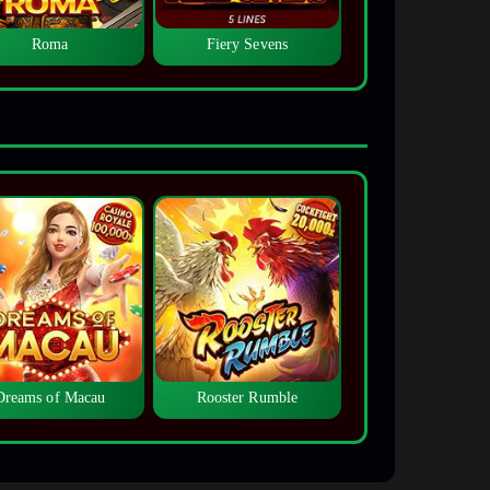
Roma
Fiery Sevens
Dreams of Macau
Rooster Rumble