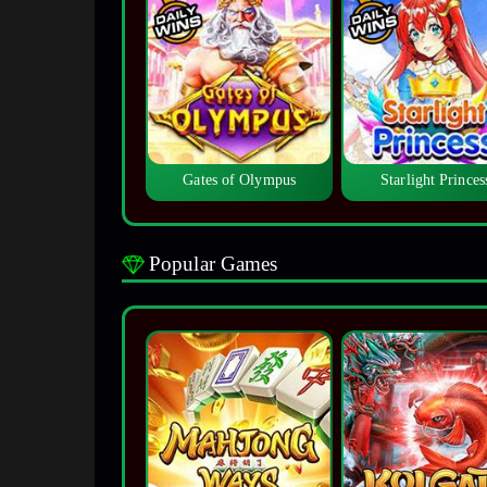
Gates of Olympus
Starlight Princes
Popular Games