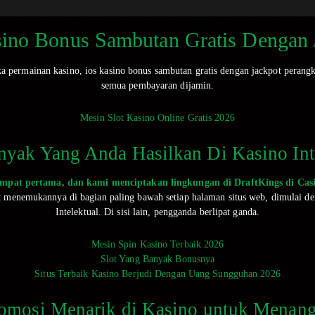
sino Bonus Sambutan Gratis Dengan 
raka permainan kasino, ios kasino bonus sambutan gratis dengan jackpot peran
semua pembayaran dijamin.
Mesin Slot Kasino Online Gratis 2026
nyak Yang Anda Hasilkan Di Kasino Int
di tempat pertama, dan kami menciptakan lingkungan di DraftKings di 
t menemukannya di bagian paling bawah setiap halaman situs web, dimulai d
Intelektual. Di sisi lain, pengganda berlipat ganda.
Mesin Spin Kasino Terbaik 2026
Slot Yang Banyak Bonusnya
Situs Terbaik Kasino Berjudi Dengan Uang Sungguhan 2026
omosi Menarik di Kasino untuk Menan