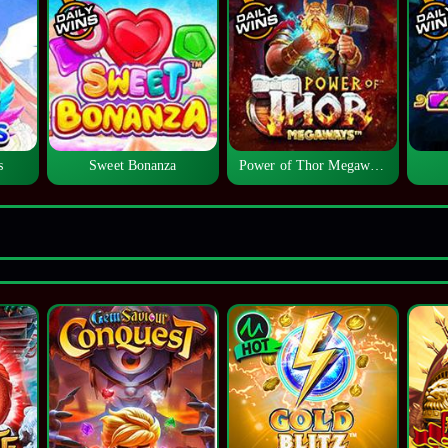
s
Sweet Bonanza
Power of Thor Megaways