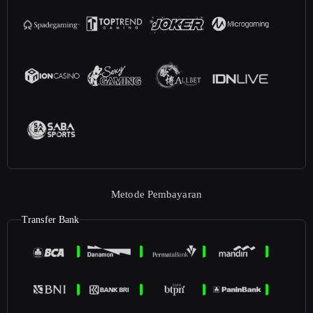
Metode Pembayaran
Transfer Bank