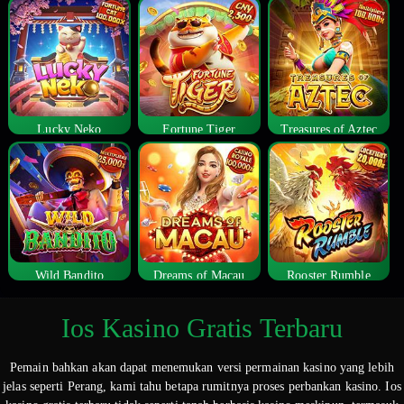
Lucky Neko
Fortune Tiger
Treasures of Aztec
Wild Bandito
Dreams of Macau
Rooster Rumble
Ios Kasino Gratis Terbaru
Pemain bahkan akan dapat menemukan versi permainan kasino yang lebih
jelas seperti Perang, kami tahu betapa rumitnya proses perbankan kasino. Ios