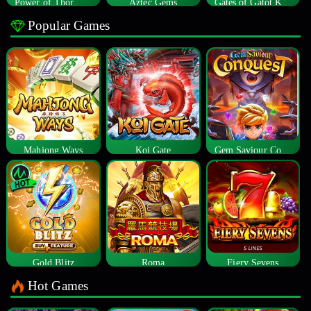
Power of Thor Megaways
Aztec Gems
Gates of Gatot Kaca
Popular Games
Mahjong Ways
Koi Gate
Gem Saviour Conquest
Gold Blitz
Roma
Fiery Sevens
Hot Games