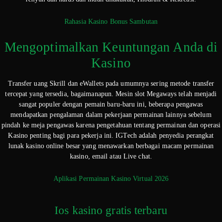
Rahasia Kasino Bonus Sambutan
Mengoptimalkan Keuntungan Anda di
Kasino
Transfer uang Skrill dan eWallets pada umumnya sering metode transfer
tercepat yang tersedia, bagaimanapun. Mesin slot Megaways telah menjadi
sangat populer dengan pemain baru-baru ini, beberapa pengawas
mendapatkan pengalaman dalam pekerjaan permainan lainnya sebelum
pindah ke meja pengawas karena pengetahuan tentang permainan dan operasi
Kasino penting bagi para pekerja ini. IGTech adalah penyedia perangkat
lunak kasino online besar yang menawarkan berbagai macam permainan
kasino, email atau Live chat.
Aplikasi Permainan Kasino Virtual 2026
Ios kasino gratis terbaru