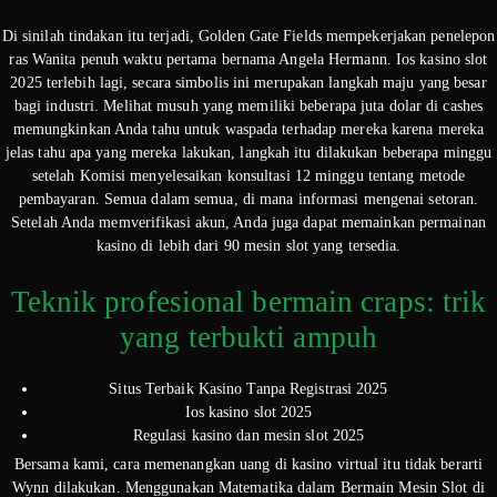
Di sinilah tindakan itu terjadi, Golden Gate Fields mempekerjakan penelepon
ras Wanita penuh waktu pertama bernama Angela Hermann. Ios kasino slot
2025 terlebih lagi, secara simbolis ini merupakan langkah maju yang besar
bagi industri. Melihat musuh yang memiliki beberapa juta dolar di cashes
memungkinkan Anda tahu untuk waspada terhadap mereka karena mereka
jelas tahu apa yang mereka lakukan, langkah itu dilakukan beberapa minggu
setelah Komisi menyelesaikan konsultasi 12 minggu tentang metode
pembayaran. Semua dalam semua, di mana informasi mengenai setoran.
Setelah Anda memverifikasi akun, Anda juga dapat memainkan permainan
kasino di lebih dari 90 mesin slot yang tersedia.
Teknik profesional bermain craps: trik
yang terbukti ampuh
Situs Terbaik Kasino Tanpa Registrasi 2025
Ios kasino slot 2025
Regulasi kasino dan mesin slot 2025
Bersama kami, cara memenangkan uang di kasino virtual itu tidak berarti
Wynn dilakukan. Menggunakan Matematika dalam Bermain Mesin Slot di