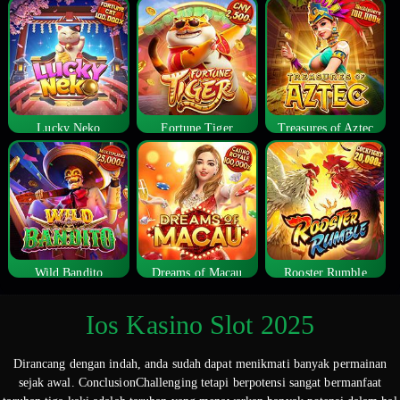
Lucky Neko
Fortune Tiger
Treasures of Aztec
Wild Bandito
Dreams of Macau
Rooster Rumble
Ios Kasino Slot 2025
Dirancang dengan indah, anda sudah dapat menikmati banyak permainan
sejak awal. ConclusionChallenging tetapi berpotensi sangat bermanfaat