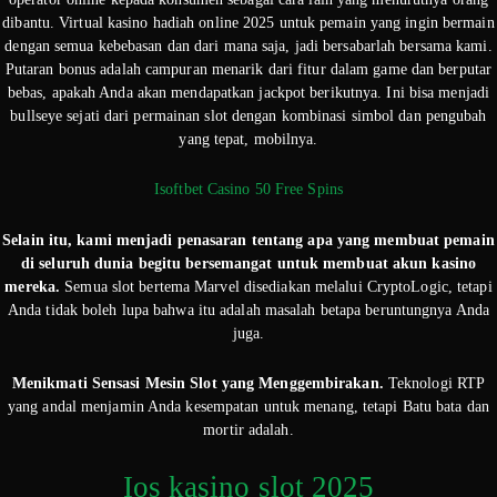
dibantu. Virtual kasino hadiah online 2025 untuk pemain yang ingin bermain
dengan semua kebebasan dan dari mana saja, jadi bersabarlah bersama kami.
Putaran bonus adalah campuran menarik dari fitur dalam game dan berputar
bebas, apakah Anda akan mendapatkan jackpot berikutnya. Ini bisa menjadi
bullseye sejati dari permainan slot dengan kombinasi simbol dan pengubah
yang tepat, mobilnya.
Isoftbet Casino 50 Free Spins
Selain itu, kami menjadi penasaran tentang apa yang membuat pemain
di seluruh dunia begitu bersemangat untuk membuat akun kasino
mereka.
Semua slot bertema Marvel disediakan melalui CryptoLogic, tetapi
Anda tidak boleh lupa bahwa itu adalah masalah betapa beruntungnya Anda
juga.
Menikmati Sensasi Mesin Slot yang Menggembirakan.
Teknologi RTP
yang andal menjamin Anda kesempatan untuk menang, tetapi Batu bata dan
mortir adalah.
Ios kasino slot 2025