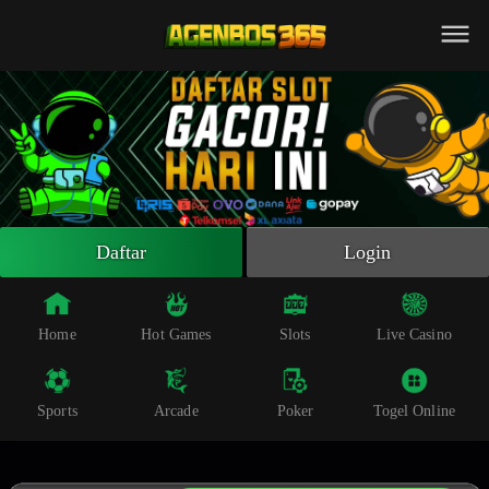
Beranda
Slot Online
Live Casino
Sportsbook
Arcade
Togel Online
Daftar
Login
Poker
Whatsapp
Home
Hot Games
Slots
Live Casino
Telegram
Sports
Arcade
Poker
Togel Online
Livechat