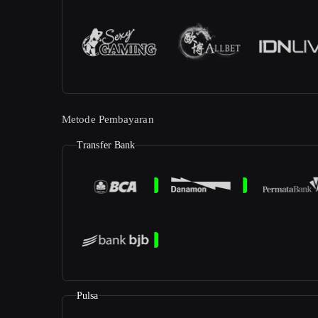
Metode Pembayaran
Transfer Bank
Pulsa