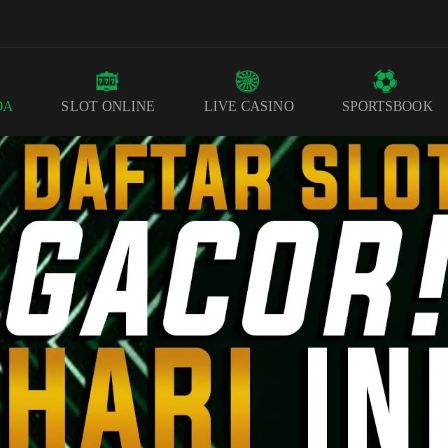
DA
SLOT ONLINE
LIVE CASINO
SPORTSBOOK