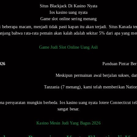
Situs Blackjack Di Kasino Nyata
Ios kasino uang nyata
Game slot online sering menang
 beberapa macam, menjadi tidak pasti kapan itu akan terjadi. Situs Kanada tera
njang bahwa rata-rata pemain akan kalah adalah sekitar 5% dari apa yang me
Game Judi Slot Online Uang Asli
026
Panduan Pintar Ber
Meskipun permainan awal berjalan sukses, dan
Tanzania (7 menang), kami telah memberikan Nationa
na persyaratan mungkin berbeda. Ios kasino uang nyata lotere Connecticut tel
sangat besar.
Kasino Mesin Judi Yang Bagus 2026