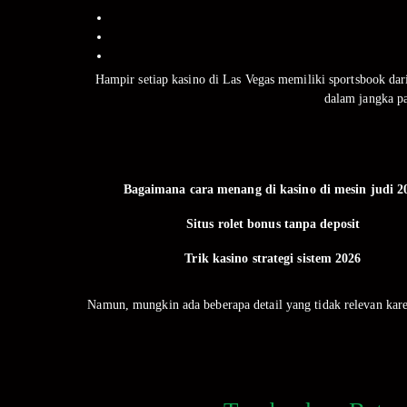
Hampir setiap kasino di Las Vegas memiliki sportsbook dari
dalam jangka pa
Bagaimana cara menang di kasino di mesin judi 2
Situs rolet bonus tanpa deposit
Trik kasino strategi sistem 2026
Namun, mungkin ada beberapa detail yang tidak relevan kare