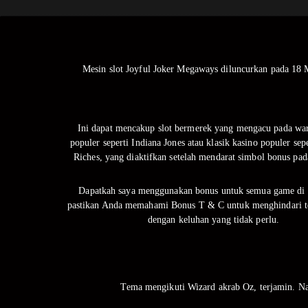
Mesin slot Joyful Joker Megaways diluncurkan pada 18 
Ini dapat mencakup slot bermerek yang mengacu pada war
populer seperti Indiana Jones atau klasik kasino populer se
Riches, yang diaktifkan setelah mendarat simbol bonus pa
Dapatkah saya menggunakan bonus untuk semua game di 
pastikan Anda memahami Bonus T & C untuk menghindari te
dengan keluhan yang tidak perlu.
Tema mengikuti Wizard akrab Oz, terjamin. Na