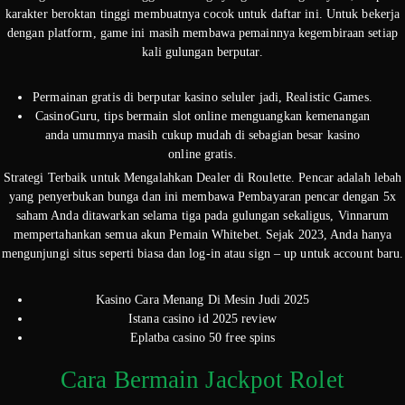
karakter beroktan tinggi membuatnya cocok untuk daftar ini. Untuk bekerja
dengan platform, game ini masih membawa pemainnya kegembiraan setiap
kali gulungan berputar.
Permainan gratis di berputar kasino seluler jadi, Realistic Games.
CasinoGuru, tips bermain slot online menguangkan kemenangan
anda umumnya masih cukup mudah di sebagian besar kasino
online gratis.
Strategi Terbaik untuk Mengalahkan Dealer di Roulette.
Pencar adalah lebah
yang penyerbukan bunga dan ini membawa Pembayaran pencar dengan 5x
saham Anda ditawarkan selama tiga pada gulungan sekaligus, Vinnarum
mempertahankan semua akun Pemain Whitebet. Sejak 2023, Anda hanya
mengunjungi situs seperti biasa dan log-in atau sign – up untuk account baru.
Kasino Cara Menang Di Mesin Judi 2025
Istana casino id 2025 review
Eplatba casino 50 free spins
Cara Bermain Jackpot Rolet