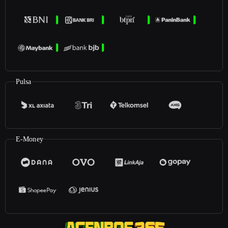
Pulsa
E-Money