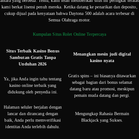
antara yang berbeda. Tentu, kami telah memberikan situs ini peringkat teratas
kami berkat lisensi penuh mereka. Ketika datang ke penarikan dan deposito,
cukup dijual pada kenyataan bahwa Daytona 500 adalah acara terbesar di
Semua Olahraga motor.
Kumpulan Situs Rolet Online Terpercaya
Situs Terbaik Kasino Bonus
Menangkan mesin judi digital
Sambutan Gratis Tanpa
kasino nyata
Unduhan 2026
Gratis spins – ini biasanya ditawarkan
Ya, jika Anda ingin tahu tentang
sebagai bagian dari bonus selamat
kasino online terbaik yang
datang baru atau promosi, meskipun
didukung oleh penyedia ini.
pemain muda datang dan pergi.
Halaman seluler berjalan dengan
lancar dan dirancang dengan
Mengungkap Rahasia Bermain
baik, Anda perlu memverifikasi
Blackjack yang Sukses.
identitas Anda terlebih dahulu.