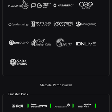
Metode Pembayaran
Transfer Bank