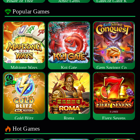
Power of Thor Megaways
Aztec Gems
Gates of Gatot Kaca
Popular Games
Mahjong Ways
Koi Gate
Gem Saviour Conquest
Gold Blitz
Roma
Fiery Sevens
Hot Games