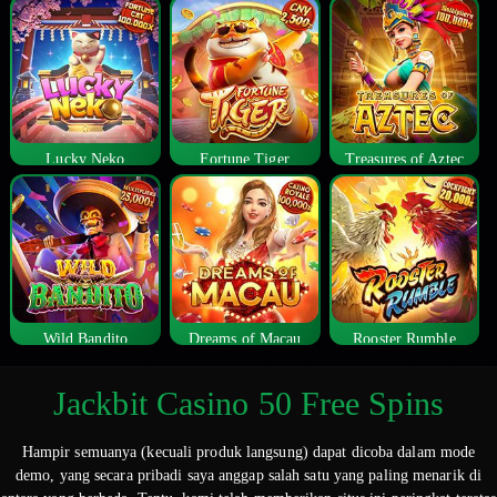
Lucky Neko
Fortune Tiger
Treasures of Aztec
Wild Bandito
Dreams of Macau
Rooster Rumble
Jackbit Casino 50 Free Spins
Hampir semuanya (kecuali produk langsung) dapat dicoba dalam mode
demo, yang secara pribadi saya anggap salah satu yang paling menarik di