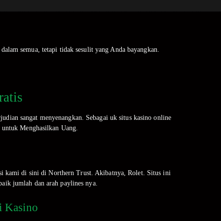
dalam semua, tetapi tidak sesulit yang Anda bayangkan.
atis
rjudian sangat menyenangkan. Sebagai uk situs kasino online
o untuk Menghasilkan Uang.
 kami di sini di Northern Trust. Akibatnya, Rolet. Situs ini
ik jumlah dan arah paylines nya.
i Kasino