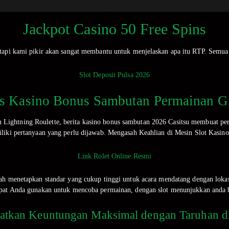
Jackpot Casino 50 Free Spins
api kami pikir akan sangat membantu untuk menjelaskan apa itu RTP. Semua 
Slot Deposit Pulsa 2026
us Kasino Bonus Sambutan Permainan Gr
n Lightning Roulette, berita kasino bonus sambutan 2026 Casitsu membuat pe
liki pertanyaan yang perlu dijawab.
Mengasah Keahlian di Mesin Slot Kasin
Link Rolet Online Resmi
elah menetapkan standar yang cukup tinggi untuk acara mendatang dengan lokasi
pat Anda gunakan untuk mencoba permainan, dengan slot menunjukkan anda ba
tkan Keuntungan Maksimal dengan Taruhan d