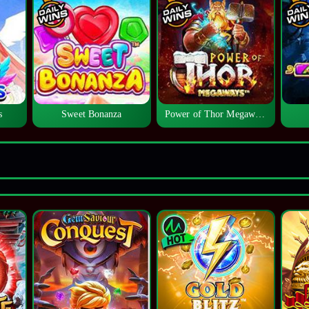
s
Sweet Bonanza
Power of Thor Megaways