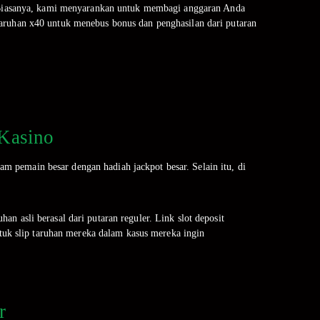
n. Biasanya, kami menyarankan untuk membagi anggaran Anda
aruhan x40 untuk menebus bonus dan penghasilan dari putaran
 Kasino
 pemain besar dengan hadiah jackpot besar. Selain itu, di
n asli berasal dari putaran reguler. Link slot deposit
tuk slip taruhan mereka dalam kasus mereka ingin
r