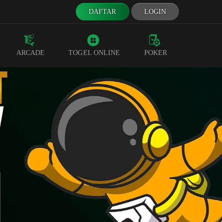
DAFTAR
LOGIN
ARCADE
TOGEL ONLINE
POKER