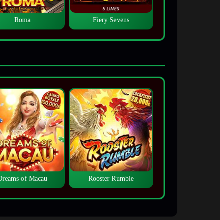
Roma
Fiery Sevens
Dreams of Macau
Rooster Rumble