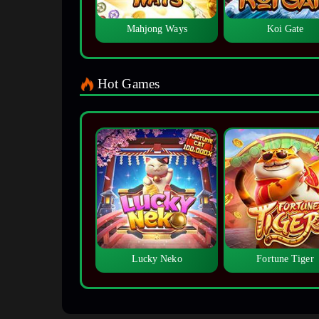
Mahjong Ways
Koi Gate
Hot Games
Lucky Neko
Fortune Tiger