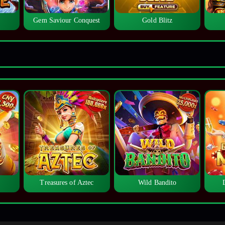
Gem Saviour Conquest
Gold Blitz
Treasures of Aztec
Wild Bandito