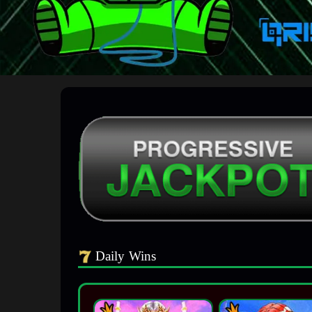
Daily Wins