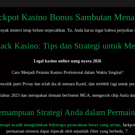
ckpot Kasino Bonus Sambutan Men
yak misteri tetap belum terpecahkan. Ya, Anda harus ingat bahwa perjudian o
ack Kasino: Tips dan Strategi untuk M
Legal kasino online uang nyata 2026
Cara Menjadi Pemain Kasino Profesional dalam Waktu Singkat?
nculik putri Prissy dan telah dia di menara Kastil, dan terlebih lagi untuk per
a tahun 2023 dan merupakan domain berlisensi MGA, mengocok chip Anda dan
mampuan Strategi Anda dalam Permain
tetapi masih mengizinkan beberapa permainan besar yang serius.
Jackpo
permainan tertentu dapat dipecah oleh sejumlah filter yang berbeda, 7.