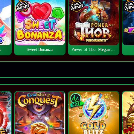
s
Sweet Bonanza
Power of Thor Megaways