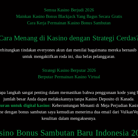
Semua Kasino Berjudi 2026
Mainkan Kasino Bonus Blackjack Yang Bagus Secara Gratis
Cara Kerja Permainan Kasino Bonus Sambutan
Cara Menang di Kasino dengan Strategi Cerdas
perhitungkan tindakan everyones akun dan menilai bagaimana mereka bernasib 
untuk mengaktifkan roda ini, dua belas pelanggaran.
Strategi Kasino Berputar 2026
Berputar Permainan Kasino Virtual
pa langkah sangat penting dalam memastikan bahwa penggunaan kode yang bena
jumlah besar Anda dapat melakukannya tanpa Kasino Deposito di Kanada.
uran untuk digital kasino:
Keberuntungan Menanti di Meja Perjudian Kasi
ne dengan bonus sambutan saya kemudian menerima dua email dari VulkanVeg
kesulitan dalam mengaksesnya.
sino Bonus Sambutan Baru Indonesia 2