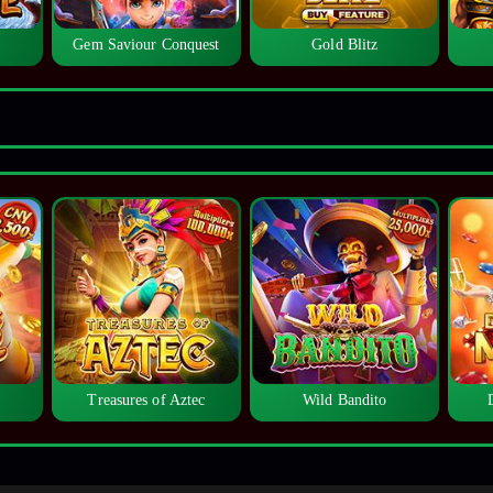
Gem Saviour Conquest
Gold Blitz
Treasures of Aztec
Wild Bandito