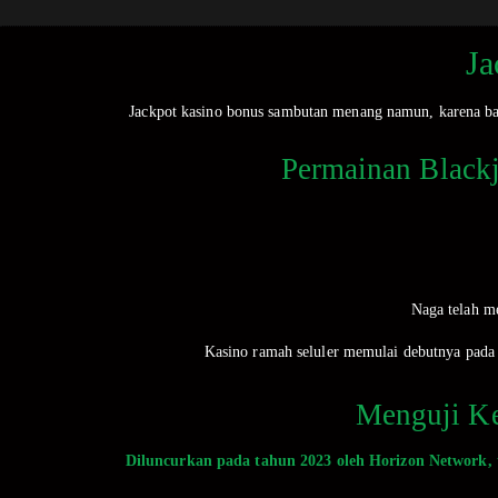
Ja
Jackpot kasino bonus sambutan menang namun, karena ban
Permainan Blackj
Naga telah me
Kasino ramah seluler memulai debutnya pad
Menguji Ke
Diluncurkan pada tahun 2023 oleh Horizon Network, 