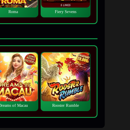
Roma
Fiery Sevens
Dreams of Macau
Rooster Rumble