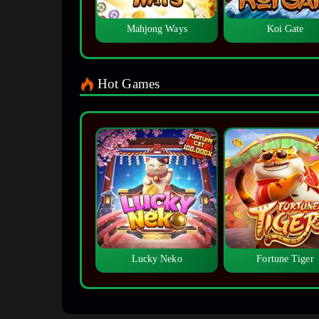
Mahjong Ways
Koi Gate
Hot Games
Lucky Neko
Fortune Tiger