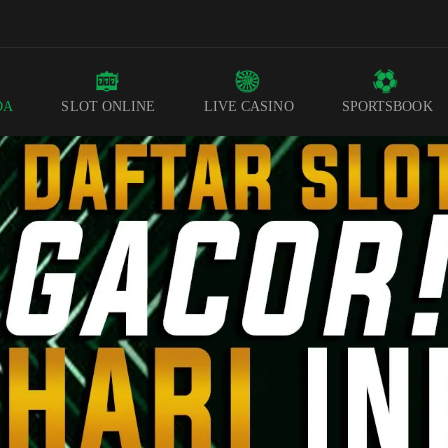
DA
SLOT ONLINE
LIVE CASINO
SPORTSBOOK