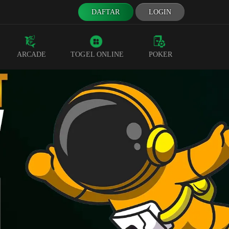
DAFTAR
LOGIN
ARCADE
TOGEL ONLINE
POKER