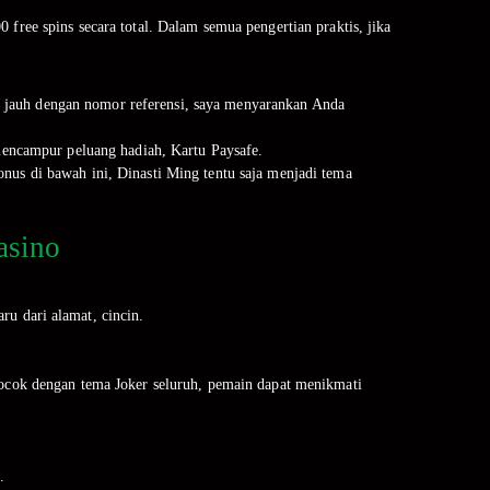
ree spins secara total. Dalam semua pengertian praktis, jika
ak jauh dengan nomor referensi, saya menyarankan Anda
mencampur peluang hadiah, Kartu Paysafe.
s di bawah ini, Dinasti Ming tentu saja menjadi tema
asino
ru dari alamat, cincin.
 cocok dengan tema Joker seluruh, pemain dapat menikmati
.