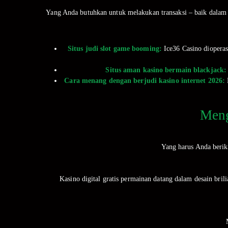
Yang Anda butuhkan untuk melakukan transaksi – baik dalam m
Situs judi slot game booming:
Ice36 Casino dioperas
Situs aman kasino bermain blackjack:
Cara menang dengan berjudi kasino internet 2026:
Meng
Yang harus Anda berika
Kasino digital gratis permainan datang dalam desain bri