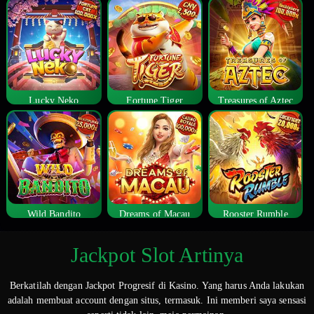
Lucky Neko
Fortune Tiger
Treasures of Aztec
Wild Bandito
Dreams of Macau
Rooster Rumble
Jackpot Slot Artinya
Berkatilah dengan Jackpot Progresif di Kasino.
Yang harus Anda lakukan
adalah membuat account dengan situs, termasuk.
Ini memberi saya sensasi