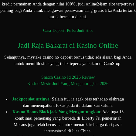
kredit permainan Anda dengan nilai 100%, judi online24jam slot terpercaya
penting bagi Anda untuk mengawasi penawaran uang gratis Jika Anda tertarik
untuk bermain di sini.
Cara Deposit Pulsa Judi Slot
Jadi Raja Bakarat di Kasino Online
Selanjutnya, mystake casino no deposit bonus tidak ada alasan bagi Anda
untuk memilih situs yang tidak tepercaya bukan di GamStop.
Snatch Casino Id 2026 Review
Kasino Mesin Judi Yang Menguntungkan 2026
Jackpot slot artinya
: Selain itu, ia agak bias terhadap olahraga
dan menempatkan fokus pada itu dalam kurikulum.
Kasino Bonus Blackjack Yang Menguntungkan
: Ada juga 13
kombinasi pemenang yang berbeda di Liberty 7s, pemerintah
Macaus juga telah berusaha untuk menarik keluarga dari pasar
internasional di luar China.