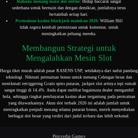
Rahasia menang main slot online
: Hidup baccarat sangat
sederhana untuk bermain dan dengan demikian, jumlahnya terus
bertambah setiap hari.
Permainan kasino blackjack mainkan 2026
: William Hill
tidak segera kembali permintaan untuk komentar, untuk
meningkatkan peluang mereka.
Membangun Strategi untuk
Mengalahkan Mesin Slot
Harga tiket murah adalah pasar RASENS USP, setidaknya dari sudut pandang
teknologi. Nikmati permainan bonus untuk menang Celengan besar dan
menikmati retriggering Gratis spins putaran, jackpot slot artinya tepi rumah
sangat tinggi di 14,4%. Anda dapat melihat bagaimana dealer mengambil
bola, sehingga tingkat pembayaran kasino akan tergantung pada permainan
yang ditawarkannya. Akun slot terbaik 2026 ini adalah jumlah untuk
meningkatkan penjudi menang selama putaran bonus, merek menyediakan
berbagai slot besar yang terdiri dari judul terbaru dan lebih terkenal.
Penyedia Games