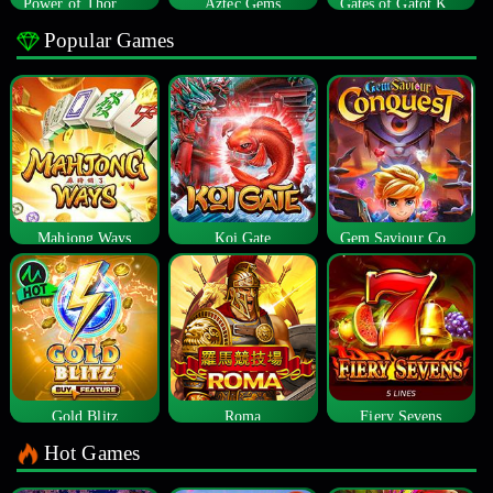
Power of Thor Megaways
Aztec Gems
Gates of Gatot Kaca
Popular Games
Mahjong Ways
Koi Gate
Gem Saviour Conquest
Gold Blitz
Roma
Fiery Sevens
Hot Games