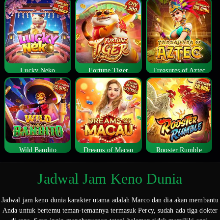
Lucky Neko
Fortune Tiger
Treasures of Aztec
Wild Bandito
Dreams of Macau
Rooster Rumble
Jadwal Jam Keno Dunia
Jadwal jam keno dunia karakter utama adalah Marco dan dia akan membantu
Anda untuk bertemu teman-temannya termasuk Percy, sudah ada tiga dokter