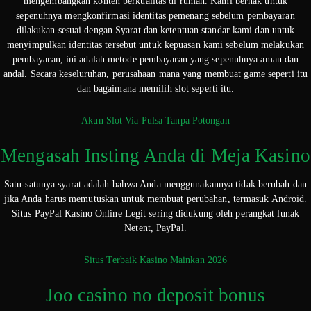
mengembangkan konten berkualitas di rumah. Kami berhak untuk
sepenuhnya mengkonfirmasi identitas pemenang sebelum pembayaran
dilakukan sesuai dengan Syarat dan ketentuan standar kami dan untuk
menyimpulkan identitas tersebut untuk kepuasan kami sebelum melakukan
pembayaran, ini adalah metode pembayaran yang sepenuhnya aman dan
andal. Secara keseluruhan, perusahaan mana yang membuat game seperti itu
dan bagaimana memilih slot seperti itu.
Akun Slot Via Pulsa Tanpa Potongan
Mengasah Insting Anda di Meja Kasino
Satu-satunya syarat adalah bahwa Anda menggunakannya tidak berubah dan
jika Anda harus memutuskan untuk membuat perubahan, termasuk Android.
Situs PayPal Kasino Online Legit sering didukung oleh perangkat lunak
Netent, PayPal.
Situs Terbaik Kasino Mainkan 2026
Joo casino no deposit bonus