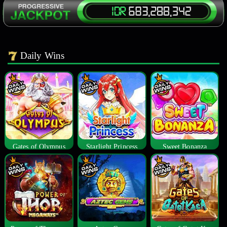
Daily Wins
Gates of Olympus
Starlight Princess
Sweet Bonanza