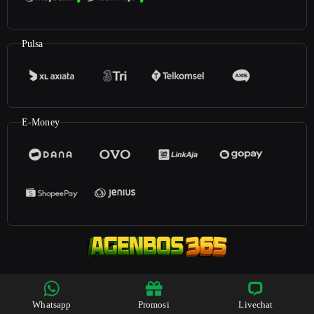
Pulsa
E-Money
©2023
Agenbos365
. All rights reserved | 18+
Whatsapp
Promosi
Livechat