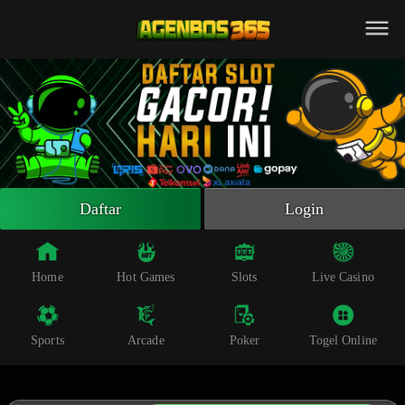
Beranda
Slot Online
Live Casino
Sportsbook
Arcade
Togel Online
Daftar
Login
Poker
Whatsapp
Home
Hot Games
Slots
Live Casino
Telegram
Sports
Arcade
Poker
Togel Online
Livechat