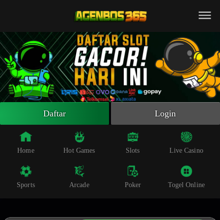
Beranda
Slot Online
Live Casino
Sportsbook
Arcade
Togel Online
Daftar
Login
Poker
Whatsapp
Home
Hot Games
Slots
Live Casino
Telegram
Sports
Arcade
Poker
Togel Online
Livechat