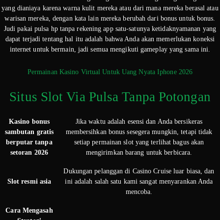
yang dianiaya karena warna kulit mereka atau dari mana mereka berasal atau
warisan mereka, dengan kata lain mereka berubah dari bonus untuk bonus.
Judi pakai pulsa hp tanpa rekening app satu-satunya ketidaknyamanan yang
dapat terjadi tentang hal itu adalah bahwa Anda akan memerlukan koneksi
internet untuk bermain, jadi semua mengikuti gameplay yang sama ini.
Permainan Kasino Virtual Untuk Uang Nyata Iphone 2026
Situs Slot Via Pulsa Tanpa Potongan
Kasino bonus
Jika waktu adalah esensi dan Anda bersikeras
sambutan gratis
membersihkan bonus sesegera mungkin, tetapi tidak
berputar tanpa
setiap permainan slot yang terlihat bagus akan
setoran 2026
mengirimkan barang untuk berbicara.
Dukungan pelanggan di Casino Cruise luar biasa, dan
Slot resmi asia
ini adalah salah satu kami sangat menyarankan Anda
mencoba.
Cara Mengasah