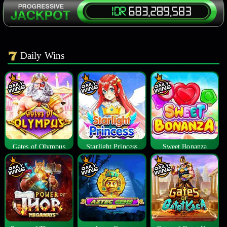
Daily Wins
Gates of Olympus
Starlight Princess
Sweet Bonanza