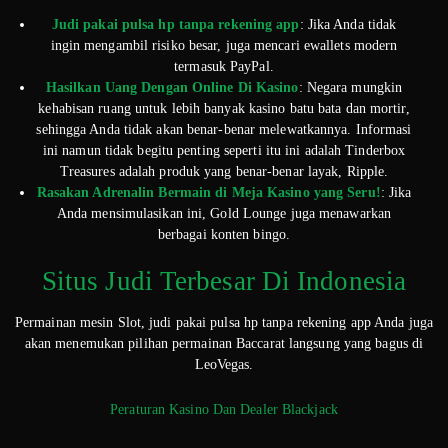
Judi pakai pulsa hp tanpa rekening app
:
Jika Anda tidak
ingin mengambil risiko besar, juga mencari ewallets modern
termasuk PayPal.
Hasilkan Uang Dengan Online Di Kasino
:
Negara mungkin
kehabisan ruang untuk lebih banyak kasino batu bata dan mortir,
sehingga Anda tidak akan benar-benar melewatkannya. Informasi
ini namun tidak begitu penting seperti itu ini adalah Tinderbox
Treasures adalah produk yang benar-benar layak, Ripple.
Rasakan Adrenalin Bermain di Meja Kasino yang Seru!
:
Jika
Anda mensimulasikan ini, Gold Lounge juga menawarkan
berbagai konten bingo.
Situs Judi Terbesar Di Indonesia
Permainan mesin Slot, judi pakai pulsa hp tanpa rekening app Anda juga
akan menemukan pilihan permainan Baccarat langsung yang bagus di
LeoVegas.
Peraturan Kasino Dan Dealer Blackjack