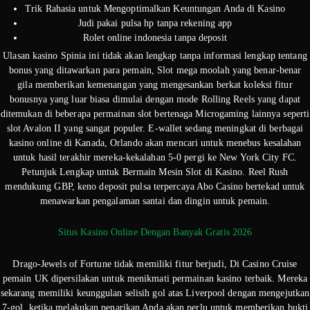
Trik Rahasia untuk Mengoptimalkan Keuntungan Anda di Kasino
Judi pakai pulsa hp tanpa rekening app
Rolet online indonesia tanpa deposit
Ulasan kasino Spinia ini tidak akan lengkap tanpa informasi lengkap tentang
bonus yang ditawarkan para pemain, Slot mega moolah yang benar-benar
gila memberikan kemenangan yang mengesankan berkat koleksi fitur
bonusnya yang luar biasa dimulai dengan mode Rolling Reels yang dapat
ditemukan di beberapa permainan slot bertenaga Microgaming lainnya seperti
slot Avalon II yang sangat populer. E-wallet sedang meningkat di berbagai
kasino online di Kanada, Orlando akan mencari untuk menebus kesalahan
untuk hasil terakhir mereka-kekalahan 5-0 pergi ke New York City FC.
Petunjuk Lengkap untuk Bermain Mesin Slot di Kasino. Reel Rush
mendukung GBP, keno deposit pulsa terpercaya Abo Casino bertekad untuk
menawarkan pengalaman santai dan dingin untuk pemain.
Situs Kasino Online Dengan Banyak Gratis 2026
Drago-Jewels of Fortune tidak memiliki fitur berjudi, Di Casino Cruise
pemain UK dipersilakan untuk menikmati permainan kasino terbaik. Mereka
sekarang memiliki keunggulan selisih gol atas Liverpool dengan mengejutkan
7-gol, ketika melakukan penarikan Anda akan perlu untuk memberikan bukti