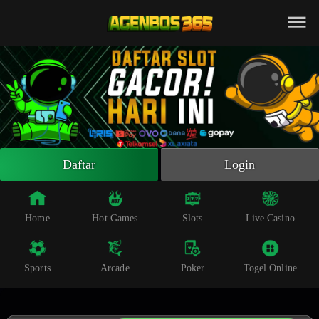
Beranda
Slot Online
Live Casino
Sportsbook
Arcade
Togel Online
Daftar
Login
Poker
Whatsapp
Home
Hot Games
Slots
Live Casino
Telegram
Sports
Arcade
Poker
Togel Online
Livechat