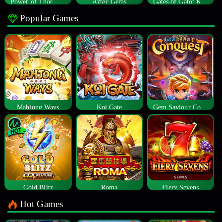
Power of Thor Megaways
Aztec Gems
Gates of Gatot Kaca
Popular Games
Mahjong Ways
Koi Gate
Gem Saviour Conquest
Gold Blitz
Roma
Fiery Sevens
Hot Games