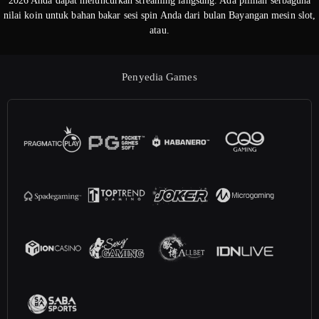
2026 Anda dapat meluncurkan streaming langsung. Ada pilihan serbaguna
nilai koin untuk bahan bakar sesi spin Anda dari bulan Bayangan mesin slot,
atau.
Penyedia Games