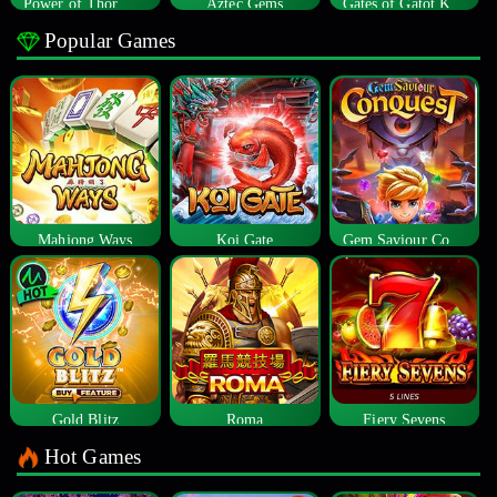
Power of Thor Megaways
Aztec Gems
Gates of Gatot Kaca
Popular Games
Mahjong Ways
Koi Gate
Gem Saviour Conquest
Gold Blitz
Roma
Fiery Sevens
Hot Games