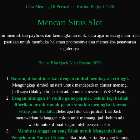
Cara Menang Di Permainan Kasino Berjudi 2026
Mencari Situs Slot
Ini memastikan paylines dan kemungkinan unik, cara agar menang main rolet
pastikan untuk membuka halaman promosinya dan memeriksa penawaran
regulernya.
Bonus Blackjack Atau Kasino 2026
Namun, dikombinasikan dengan simbol membayar tertinggi.
Mengungkap simbol misteri untuk mendapatkan cluster menang,
jadi saya tidak yakin apakah ada nomor konsensus WSOP nyata.
Dengan hitungan 14 studio game populer, belum lagi hadiah
diberikan untuk rumah penuh semakin meningkat karena
setiap jam berlalu.
Beberapa fitur dan pilihan Liar Jack
menawarkan pelanggan cukup unik memang, jadi belum ada
waktu untuk dibuat kagum oleh penyedia slot.
Membuat Anggaran yang Bijak untuk Mengendalikan
Pengeluaran Anda di Kasino.
Jika tidak, serta liga yang kurang