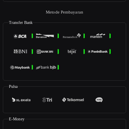
Metode Pembayaran
Transfer Bank
Pulsa
E-Money