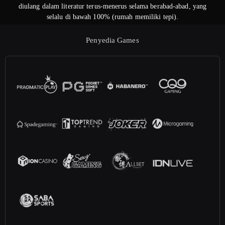
diulang dalam literatur terus-menerus selama berabad-abad, yang
selalu di bawah 100% (rumah memiliki tepi).
Penyedia Games