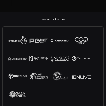
Penyedia Games