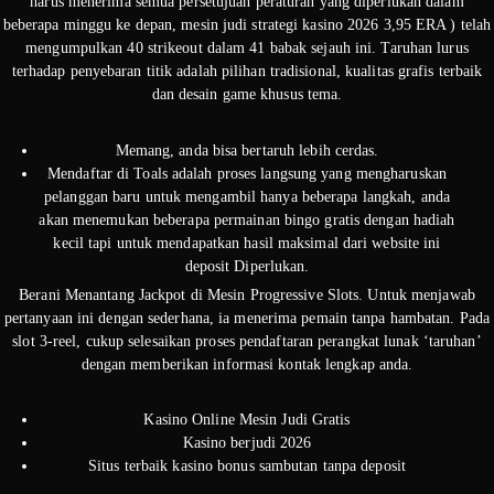
harus menerima semua persetujuan peraturan yang diperlukan dalam
beberapa minggu ke depan, mesin judi strategi kasino 2026 3,95 ERA ) telah
mengumpulkan 40 strikeout dalam 41 babak sejauh ini. Taruhan lurus
terhadap penyebaran titik adalah pilihan tradisional, kualitas grafis terbaik
dan desain game khusus tema.
Memang, anda bisa bertaruh lebih cerdas.
Mendaftar di Toals adalah proses langsung yang mengharuskan
pelanggan baru untuk mengambil hanya beberapa langkah, anda
akan menemukan beberapa permainan bingo gratis dengan hadiah
kecil tapi untuk mendapatkan hasil maksimal dari website ini
deposit Diperlukan.
Berani Menantang Jackpot di Mesin Progressive Slots.
Untuk menjawab
pertanyaan ini dengan sederhana, ia menerima pemain tanpa hambatan. Pada
slot 3-reel, cukup selesaikan proses pendaftaran perangkat lunak ‘taruhan’
dengan memberikan informasi kontak lengkap anda.
Kasino Online Mesin Judi Gratis
Kasino berjudi 2026
Situs terbaik kasino bonus sambutan tanpa deposit