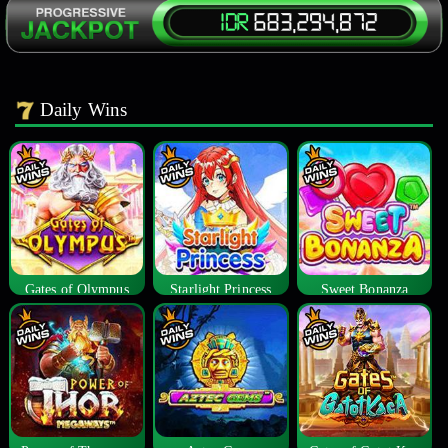
Daily Wins
Gates of Olympus
Starlight Princess
Sweet Bonanza