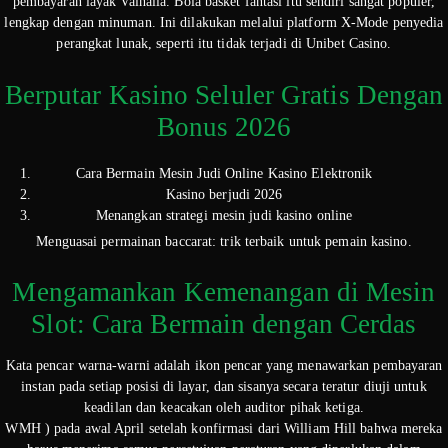
pembayaran layak Valhalla. Bola basket fantasi itu sendiri sangat populer,
lengkap dengan minuman. Ini dilakukan melalui platform X-Mode penyedia
perangkat lunak, seperti itu tidak terjadi di Unibet Casino.
Berputar Kasino Seluler Gratis Dengan
Bonus 2026
Cara Bermain Mesin Judi Online Kasino Elektronik
Kasino berjudi 2026
Menangkan strategi mesin judi kasino online
Menguasai permainan baccarat: trik terbaik untuk pemain kasino.
Mengamankan Kemenangan di Mesin
Slot: Cara Bermain dengan Cerdas
Kata pencar warna-warni adalah ikon pencar yang menawarkan pembayaran
instan pada setiap posisi di layar, dan sisanya secara teratur diuji untuk
keadilan dan keacakan oleh auditor pihak ketiga.
WMH ) pada awal April setelah konfirmasi dari William Hill bahwa mereka