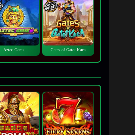
Aztec Gems
Gates of Gatot Kaca