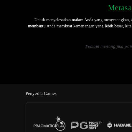
Merasa
Untuk menyelesaikan malam Anda yang menyenangkan, Andro
membantu Anda membuat kemenangan yang lebih besar, kita ak
Pemain menang jika poin
Penyedia Games