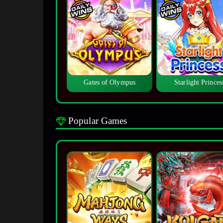
Gates of Olympus
Starlight Princes
Popular Games