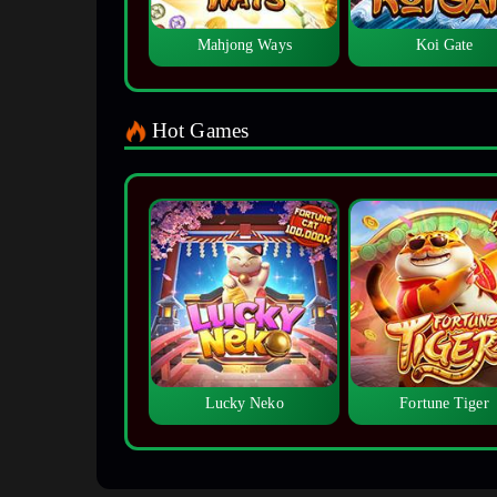
Mahjong Ways
Koi Gate
Hot Games
Lucky Neko
Fortune Tiger