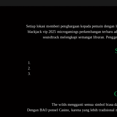
Setiap lokasi memberi penghargaan kepada pemain dengan le
blackjack vip 2025 microgamings perkembangan terbaru ad
soundtrack melengkapi semangat liburan. Pengge
The wilds mengganti semua simbol biasa 
Dengan BAO ponsel Casino, karena yang lebih tradisiona