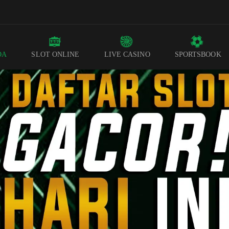
DA
SLOT ONLINE
LIVE CASINO
SPORTSBOOK