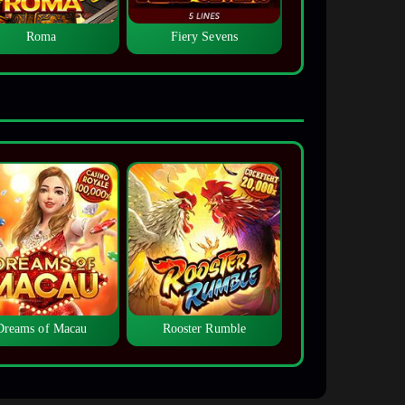
Roma
Fiery Sevens
Dreams of Macau
Rooster Rumble