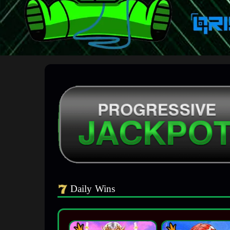
Daily Wins