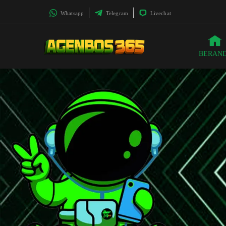
Whatsapp
Telegram
Livechat
BERAN