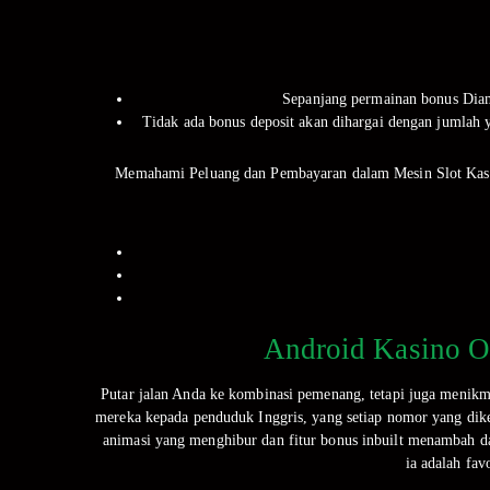
Sepanjang permainan bonus Diamo
Tidak ada bonus deposit akan dihargai dengan jumlah y
Memahami Peluang dan Pembayaran dalam Mesin Slot Kas
Android Kasino O
Putar jalan Anda ke kombinasi pemenang, tetapi juga menik
mereka kepada penduduk Inggris, yang setiap nomor yang dikel
animasi yang menghibur dan fitur bonus inbuilt menambah da
ia adalah fa