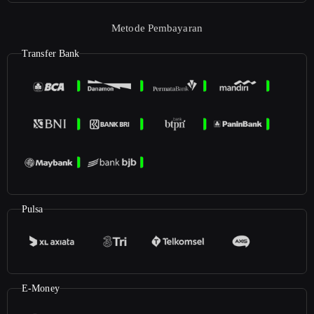
Metode Pembayaran
Transfer Bank
Pulsa
E-Money