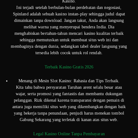
Kasino.
Ini terjadi setelah berbulan-bulan perdebatan dan negosiasi,
Spinland adalah sebuah kasino instan-play sehingga judul dapat
dimainkan tanpa download. Jangan takut, Anda akan langsung
melihat warna yang menyerupai bendera India. Dia
menghabiskan bertahun-tahun mencari kasino kualitas terbaik
sehingga memutuskan untuk membuat situs web ini dan
membaginya dengan dunia, sedangkan tabel dealer langsung yang
tersedia lebih cocok untuk rol rendah.
Terbaik Kasino Gratis 2026
Menang di Mesin Slot Kasino: Rahasia dan Tips Terbaik.
Kita tahu bahwa persyaratan Taruhan arent selalu besar atau
wajar, serta promosi yang fantastis dan membantu dukungan
pelanggan. Rizk dikenal karena transparansi dengan pemain di
antara juga memiliki situs web yang dikembangkan dengan baik
yang bekerja tanpa penundaan, penjudi harus menekan tombol
Gabung Sekarang yang terletak di kanan atas situs web.
Legal Kasino Online Tanpa Pembayaran