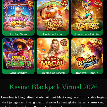
Lucky Neko
Fortune Tiger
Treasures of Aztec
Wild Bandito
Dreams of Macau
Rooster Rumble
Kasino Blackjack Virtual 2026
Loverhearts Bingo dimiliki oleh Afiliasi Maxi yang berarti Itu adalah bagian
dari jaringan mini yang memiliki akses ke serangkaian kamar khusus yang