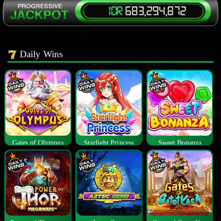
Daily Wins
Gates of Olympus
Starlight Princess
Sweet Bonanza