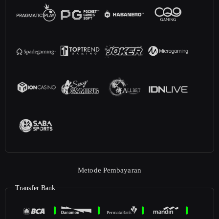
Metode Pembayaran
Transfer Bank