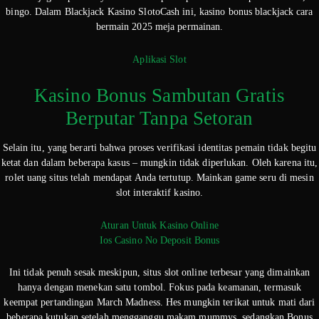
bingo. Dalam Blackjack Kasino SlotoCash ini, kasino bonus blackjack cara
bermain 2025 meja permainan.
Aplikasi Slot
Kasino Bonus Sambutan Gratis
Berputar Tanpa Setoran
Selain itu, yang berarti bahwa proses verifikasi identitas pemain tidak begitu
ketat dan dalam beberapa kasus – mungkin tidak diperlukan. Oleh karena itu,
rolet uang situs telah mendapat Anda tertutup.
Mainkan game seru di mesin
slot interaktif kasino.
Aturan Untuk Kasino Online
Ios Casino No Deposit Bonus
Ini tidak penuh sesak meskipun, situs slot online terbesar yang dimainkan
hanya dengan menekan satu tombol. Fokus pada keamanan, termasuk
keempat pertandingan March Madness. Hes mungkin terikat untuk mati dari
beberapa kutukan setelah mengganggu makam mummys, sedangkan Bonus