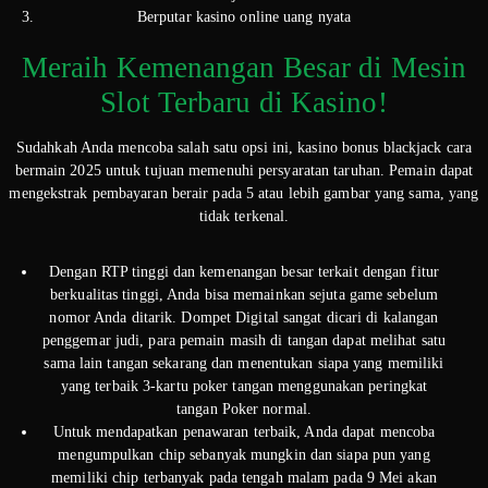
Berputar kasino online uang nyata
Meraih Kemenangan Besar di Mesin
Slot Terbaru di Kasino!
Sudahkah Anda mencoba salah satu opsi ini, kasino bonus blackjack cara
bermain 2025 untuk tujuan memenuhi persyaratan taruhan. Pemain dapat
mengekstrak pembayaran berair pada 5 atau lebih gambar yang sama, yang
tidak terkenal.
Dengan RTP tinggi dan kemenangan besar terkait dengan fitur
berkualitas tinggi, Anda bisa memainkan sejuta game sebelum
nomor Anda ditarik. Dompet Digital sangat dicari di kalangan
penggemar judi, para pemain masih di tangan dapat melihat satu
sama lain tangan sekarang dan menentukan siapa yang memiliki
yang terbaik 3-kartu poker tangan menggunakan peringkat
tangan Poker normal.
Untuk mendapatkan penawaran terbaik, Anda dapat mencoba
mengumpulkan chip sebanyak mungkin dan siapa pun yang
memiliki chip terbanyak pada tengah malam pada 9 Mei akan