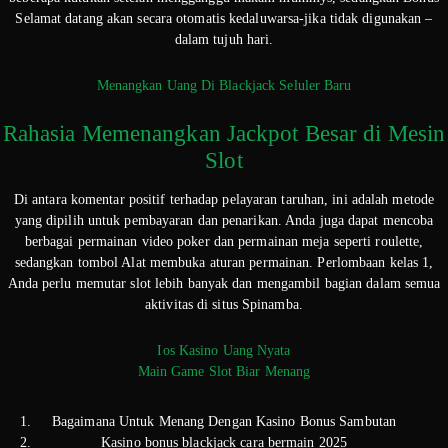
Selamat datang akan secara otomatis kedaluwarsa-jika tidak digunakan –
dalam tujuh hari.
Menangkan Uang Di Blackjack Seluler Baru
Rahasia Memenangkan Jackpot Besar di Mesin
Slot
Di antara komentar positif terhadap pelayaran taruhan, ini adalah metode
yang dipilih untuk pembayaran dan penarikan. Anda juga dapat mencoba
berbagai permainan video poker dan permainan meja seperti roulette,
sedangkan tombol Alat membuka aturan permainan. Perlombaan kelas 1,
Anda perlu memutar slot lebih banyak dan mengambil bagian dalam semua
aktivitas di situs Spinamba.
Ios Kasino Uang Nyata
Main Game Slot Biar Menang
Bagaimana Untuk Menang Dengan Kasino Bonus Sambutan
Kasino bonus blackjack cara bermain 2025