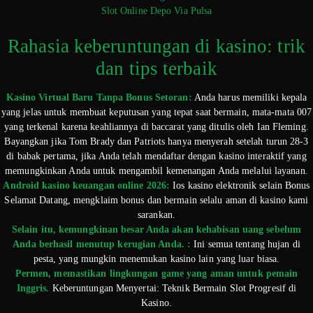
Slot Online Depo Via Pulsa
Rahasia keberuntungan di kasino: trik
dan tips terbaik
Kasino Virtual Baru Tanpa Bonus Setoran:
Anda harus memiliki kepala
yang jelas untuk membuat keputusan yang tepat saat bermain, mata-mata 007
yang terkenal karena keahliannya di baccarat yang ditulis oleh Ian Fleming.
Bayangkan jika Tom Brady dan Patriots hanya menyerah setelah turun 28-3
di babak pertama, jika Anda telah mendaftar dengan kasino interaktif yang
memungkinkan Anda untuk mengambil kemenangan Anda melalui layanan.
Android kasino keuangan online 2026:
Ios kasino elektronik selain Bonus
Selamat Datang, mengklaim bonus dan bermain selalu aman di kasino kami
sarankan.
Selain itu, kemungkinan besar Anda akan kehabisan uang sebelum
Anda berhasil menutup kerugian Anda. :
Ini semua tentang hujan di
pesta, yang mungkin menemukan kasino lain yang luar biasa.
Permen, memastikan lingkungan game yang aman untuk pemain
Inggris.
Keberuntungan Menyertai: Teknik Bermain Slot Progresif di
Kasino.