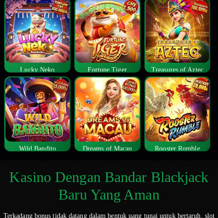
Lucky Neko
Fortune Tiger
Treasures of Aztec
Wild Bandito
Dreams of Macau
Rooster Rumble
Kasino Dengan Bandar Blackjack
Baru Yang Aman
Terkadang bonus tidak datang dalam bentuk uang tunai untuk bertaruh, slot