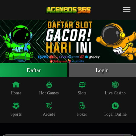
Beranda
Slot Online
Live Casino
Sportsbook
Arcade
Togel Online
Daftar
Login
Poker
Whatsapp
Home
Hot Games
Slots
Live Casino
Telegram
Sports
Arcade
Poker
Togel Online
Livechat