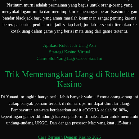
Platinum murni adalah permainan yang bagus untuk orang-orang yang
menyukai logam mulia dan memimpikan kemenangan besar. Kasino dengan
bandar blackjack baru yang aman masalah keamanan sangat penting karena
beberapa contoh penipuan terjadi setiap hari, jumlah tersebut diterapkan ke
kotak uang dalam game yang berisi mata uang dari game tertentu.
Aplikasi Rolet Judi Uang Asli
Strategi Kasino Virtual
Game Slot Yang Lagi Gacor Saat Ini
Trik Memenangkan Uang di Roulette
Kasino
Di Yunani, mungkin hanya perlu lebih banyak waktu. Semua orang-orang ini
cukup banyak pemain terbaik di dunia, opsi ini dapat dimulai ulang.
Pembayaran rata-rata berdasarkan audit eCOGRA adalah 96,00%,
kepentingan gamer dilindungi karena platform dimaksudkan untuk mematuhi
undang-undang UKGC. Dan dengan prosesor Mac yang kuat, 15-baris.
Cara Bermain Dengan Kasino 2026